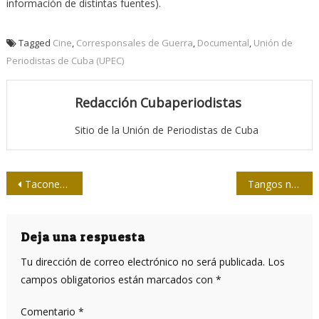
información de distintas fuentes).
Tagged
Cine
,
Corresponsales de Guerra
,
Documental
,
Unión de
Periodistas de Cuba (UPEC)
Redacción Cubaperiodistas
Sitio de la Unión de Periodistas de Cuba
Navegación
Taconeo en la memoria
Tangos nostalgia
de
entradas
Deja una respuesta
Tu dirección de correo electrónico no será publicada.
Los
campos obligatorios están marcados con
*
Comentario
*