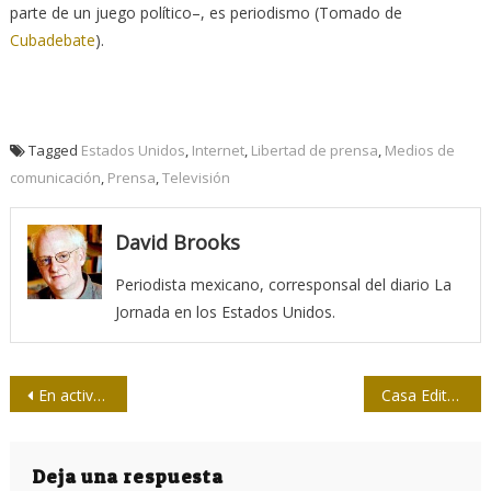
parte de un juego político–, es periodismo (Tomado de
Cubadebate
).
Tagged
Estados Unidos
,
Internet
,
Libertad de prensa
,
Medios de
comunicación
,
Prensa
,
Televisión
David Brooks
Periodista mexicano, corresponsal del diario La
Jornada en los Estados Unidos.
Navegación
En activo el jurado del Concurso Nacional “26 de Julio”
Casa Editora Abril: Cuarenta y cinco años creando para las nuevas generaciones
de
entradas
Deja una respuesta