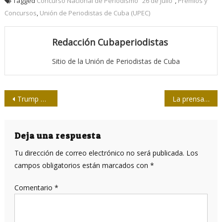
Tagged
Concurso Nacional de Periodismo “26 de Julio”
,
Premios y
Concursos
,
Unión de Periodistas de Cuba (UPEC)
Redacción Cubaperiodistas
Sitio de la Unión de Periodistas de Cuba
Navegación
Trump amenaza a la prensa: la fuente “se rompió”
La prensa en Estados Unidos
de
entradas
Deja una respuesta
Tu dirección de correo electrónico no será publicada.
Los
campos obligatorios están marcados con
*
Comentario
*