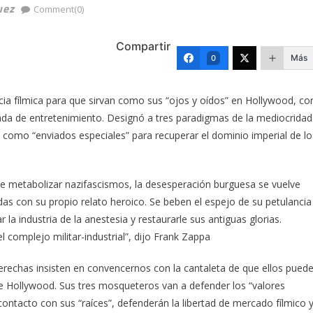
uez
Comment(0)
Compartir
Más
0
ia fílmica para que sirvan como sus “ojos y oídos” en Hollywood, co
frazada de entretenimiento. Designó a tres paradigmas de la mediocridad
n como “enviados especiales” para recuperar el dominio imperial de lo
e metabolizar nazifascismos, la desesperación burguesa se vuelve
s con su propio relato heroico. Se beben el espejo de su petulancia
 la industria de la anestesia y restaurarle sus antiguas glorias.
el complejo militar-industrial”, dijo Frank Zappa
raderechas insisten en convencernos con la cantaleta de que ellos pued
 de Hollywood. Sus tres mosqueteros van a defender los “valores
contacto con sus “raíces”, defenderán la libertad de mercado fílmico 