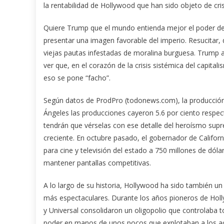
la rentabilidad de Hollywood que han sido objeto de cri
Quiere Trump que el mundo entienda mejor el poder de g
presentar una imagen favorable del imperio. Resucitar, 
viejas pautas infestadas de moralina burguesa. Trump a
ver que, en el corazón de la crisis sistémica del capita
eso se pone “facho”.
Según datos de ProdPro (todonews.com), la producción
Ángeles las producciones cayeron 5.6 por ciento respec
tendrán que vérselas con ese detalle del heroísmo sup
creciente. En octubre pasado, el gobernador de Califor
para cine y televisión del estado a 750 millones de dólar
mantener pantallas competitivas.
A lo largo de su historia, Hollywood ha sido también un 
más espectaculares. Durante los años pioneros de H
y Universal consolidaron un oligopolio que controlaba t
poder en manos de unos pocos que explotaban a los act