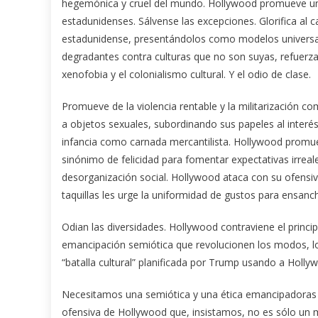
hegemónica y cruel del mundo. Hollywood promueve una
estadunidenses. Sálvense las excepciones. Glorifica al ca
estadunidense, presentándolos como modelos universal
degradantes contra culturas que no son suyas, refuerzan 
xenofobia y el colonialismo cultural. Y el odio de clase.
Promueve de la violencia rentable y la militarización co
a objetos sexuales, subordinando sus papeles al interés
infancia como carnada mercantilista. Hollywood promu
sinónimo de felicidad para fomentar expectativas irrea
desorganización social. Hollywood ataca con su ofensiva
taquillas les urge la uniformidad de gustos para ensanc
Odian las diversidades. Hollywood contraviene el princip
emancipación semiótica que revolucionen los modos, los
“batalla cultural” planificada por Trump usando a Holl
Necesitamos una semiótica y una ética emancipadoras al
ofensiva de Hollywood que, insistamos, no es sólo un 