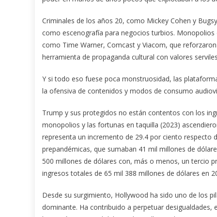
Criminales de los años 20, como Mickey Cohen y Bugsy S
como escenografía para negocios turbios. Monopolios
como Time Warner, Comcast y Viacom, que reforzaron e
herramienta de propaganda cultural con valores serviles 
Y si todo eso fuese poca monstruosidad, las platafor
la ofensiva de contenidos y modos de consumo audiovi
Trump y sus protegidos no están contentos con los ingr
monopolios y las fortunas en taquilla (2023) ascendier
representa un incremento de 29.4 por ciento respecto de
prepandémicas, que sumaban 41 mil millones de dólares e
500 millones de dólares con, más o menos, un tercio pr
ingresos totales de 65 mil 388 millones de dólares en 2
Desde su surgimiento, Hollywood ha sido uno de los pilar
dominante. Ha contribuido a perpetuar desigualdades, e