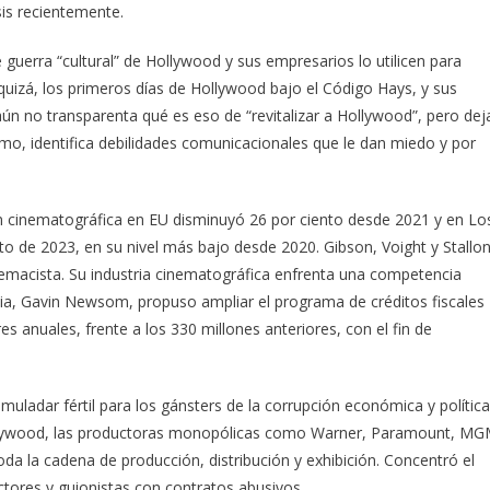
sis recientemente.
uerra “cultural” de Hollywood y sus empresarios lo utilicen para
quizá, los primeros días de Hollywood bajo el Código Hays, y sus
ún no transparenta qué es eso de “revitalizar a Hollywood”, pero dej
lismo, identifica debilidades comunicacionales que le dan miedo y por
 cinematográfica en EU disminuyó 26 por ciento desde 2021 y en Lo
to de 2023, en su nivel más bajo desde 2020. Gibson, Voight y Stallo
remacista. Su industria cinematográfica enfrenta una competencia
nia, Gavin Newsom, propuso ampliar el programa de créditos fiscales
es anuales, frente a los 330 millones anteriores, con el fin de
muladar fértil para los gánsters de la corrupción económica y política
ollywood, las productoras monopólicas como Warner, Paramount, M
oda la cadena de producción, distribución y exhibición. Concentró el
ores y guionistas con contratos abusivos.