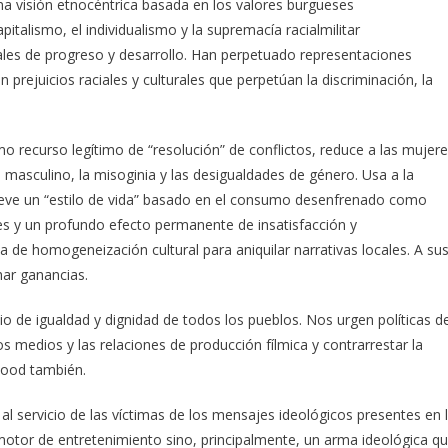
 visión etnocéntrica basada en los valores burgueses
pitalismo, el individualismo y la supremacía racialmilitar
es de progreso y desarrollo. Han perpetuado representaciones
prejuicios raciales y culturales que perpetúan la discriminación, la
mo recurso legítimo de “resolución” de conflictos, reduce a las mujer
 masculino, la misoginia y las desigualdades de género. Usa a la
eve un “estilo de vida” basado en el consumo desenfrenado como
les y un profundo efecto permanente de insatisfacción y
 de homogeneización cultural para aniquilar narrativas locales. A su
har ganancias.
io de igualdad y dignidad de todos los pueblos. Nos urgen políticas d
 medios y las relaciones de producción fílmica y contrarrestar la
ywood también.
 servicio de las víctimas de los mensajes ideológicos presentes en 
motor de entretenimiento sino, principalmente, un arma ideológica q