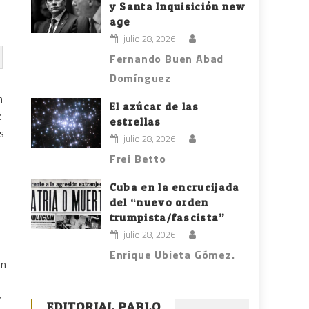
y Santa Inquisición new
age
julio 28, 2026
Fernando Buen Abad
Domínguez
n
El azúcar de las
:
estrellas
s
julio 28, 2026
Frei Betto
Cuba en la encrucijada
del “nuevo orden
trumpista/fascista”
julio 28, 2026
Enrique Ubieta Gómez.
en
y
EDITORIAL PABLO