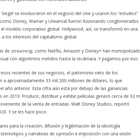
iegel se involucraron en el negocio del cine y usaron los “estudios”
 como Disney, Warner y Universal fueron fusionando conglomerados
l modelo corporativo global. Hollywood, así, se transformó en una
a los intereses del capitalismo global.
mas de
streaming
, como Netflix, Amazon y Disney+ han monopolizad
sual con algoritmos metidos hasta la recámara. Y pagamos por eso.
esos recientes de sus negocios, el patrimonio neto de los
on a aproximadamente 33 mil 200 millones de dólares, lo que
l año anterior. Esta cifra aún está por debajo de las ganancias
n 2019. Producir, distribuir y exhibir películas generó cerca de 92 m
oveniente de la venta de entradas. Walt Disney Studios, reportó
020. Y se les hace poco.
es para la creación, difusión y legitimación de la ideología
stereotipos y narrativas de opresión e imposición con una visión