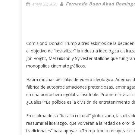
Fernando Buen Abad Domíng
enero 23, 2025
Comisionó Donald Trump a tres esbirros de la decadenc
el objetivo de “revitalizar” la industria ideológica dis
Jon Voight, Mel Gibson y Sylvester Stallone que fungirá
monopolios cinematográficos.
Habrá muchas películas de guerra ideológica. Además d
fábrica de autoproclamaciones pretenciosas, embriagada
en una borrachera ególatra insufrible. Promete revitalizar
¿Cuáles? “La política es la división de entretenimiento d
En el alma de su “batalla cultural” globalizada, las ult
reasumir el liderazgo, que volverán a la “edad de oro”
tradicionales” para apoyar a Trump. Irán a recuperar el 