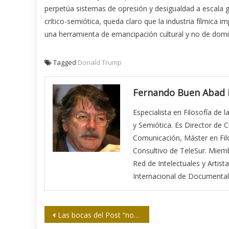
perpetúa sistemas de opresión y desigualdad a escala gl
crítico-semiótica, queda claro que la industria fílmica i
una herramienta de emancipación cultural y no de domi
Tagged
Donald Trump
Fernando Buen Abad
Especialista en Filosofía de l
y Semiótica. Es Director de 
Comunicación, Máster en Filo
Consultivo de TeleSur. Miem
Red de Intelectuales y Arti
Internacional de Documentali
Navegación
Las bocas del Post “no están para Bezos”