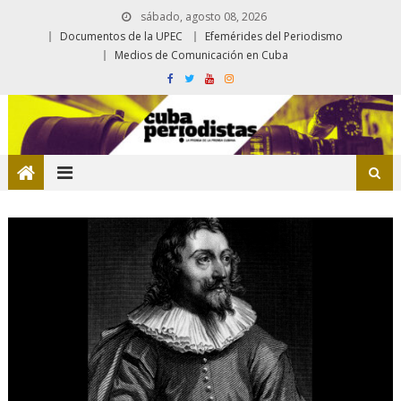
sábado, agosto 08, 2026
Documentos de la UPEC
Efemérides del Periodismo
Medios de Comunicación en Cuba