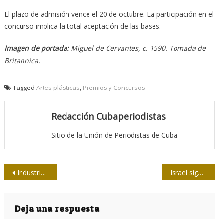
El plazo de admisión vence el 20 de octubre. La participación en el
concurso implica la total aceptación de las bases.
Imagen de portada:
Miguel de Cervantes, c. 1590. Tomada de
Britannica.
Tagged
Artes plásticas
,
Premios y Concursos
Redacción Cubaperiodistas
Sitio de la Unión de Periodistas de Cuba
Navegación
Industria automotriz alemana insta evitar guerra comercial con China
Israel sigue a sus mayores
de
entradas
Deja una respuesta