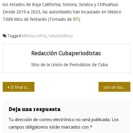
los estados de Baja California, Sonora, Sinaloa y Chihuahua.
Desde 2019 a 2023, las autoridades han incautado en México
7.689 kilos de fentanilo (Tomado de
RT
).
Tagged
México
,
niños
,
Salud pública
Redacción Cubaperiodistas
Sitio de la Unión de Periodistas de Cuba
Navegación
El final de una época
Isla sin barcos
de
entradas
Deja una respuesta
Tu dirección de correo electrónico no será publicada.
Los
campos obligatorios están marcados con
*