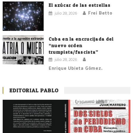
El azúcar de las estrellas
Frei Betto
julio 28, 2026
Cuba en la encrucijada del
“nuevo orden
trumpista/fascista”
julio 28, 2026
Enrique Ubieta Gómez.
EDITORIAL PABLO