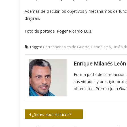
Además de discutir los objetivos y mecanismos de funci
dirigirán.
Foto de portada: Roger Ricardo Luis.
Tagged
Corresponsales de Guerra
,
Periodismo
,
Unión de
Enrique Milanés León
Forma parte de la redacción 
sus virtudes y prestigio prof
obtenido el Premio Juan Gual
Navegación
¿Seres apocalípticos?
de