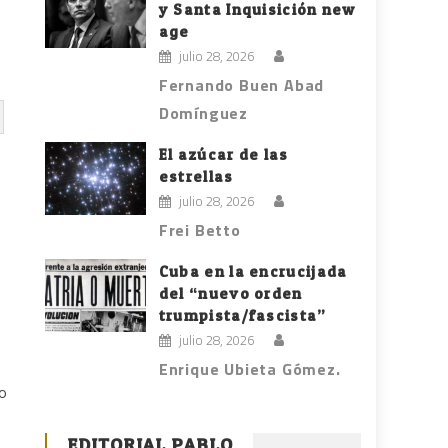
y Santa Inquisición new
age
julio 28, 2026
Fernando Buen Abad
Domínguez
El azúcar de las
estrellas
julio 28, 2026
Frei Betto
Cuba en la encrucijada
del “nuevo orden
trumpista/fascista”
julio 28, 2026
Enrique Ubieta Gómez.
to
EDITORIAL PABLO