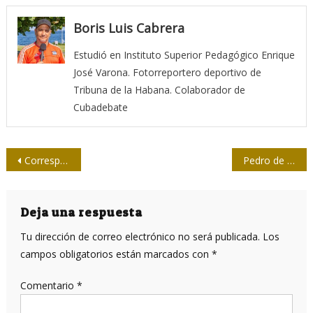
Boris Luis Cabrera
Estudió en Instituto Superior Pedagógico Enrique
José Varona. Fotorreportero deportivo de
Tribuna de la Habana. Colaborador de
Cubadebate
Navegación
Corresponsales de guerra: círculo en cámara, círculo en mira
Pedro de la Hoz: La misión del crítico es ser un mediador desde la ética
de
entradas
Deja una respuesta
Tu dirección de correo electrónico no será publicada.
Los
campos obligatorios están marcados con
*
Comentario
*