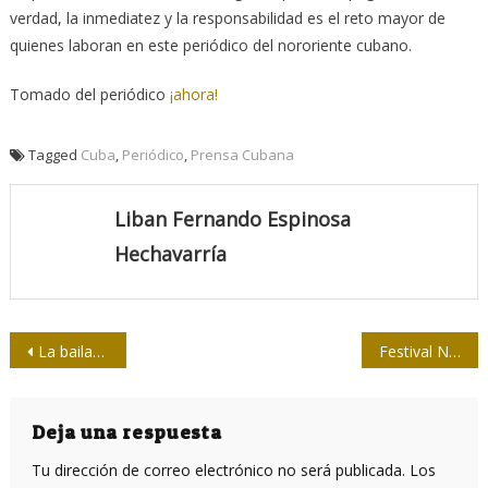
verdad, la inmediatez y la responsabilidad es el reto mayor de
quienes laboran en este periódico del nororiente cubano.
Tomado del periódico
¡ahora!
Tagged
Cuba
,
Periódico
,
Prensa Cubana
Liban Fernando Espinosa
Hechavarría
Navegación
La bailarina, el cantor y la sombra del asesino
Festival Nacional de la Radio: en sintonía con una realidad cada vez más exigente
de
entradas
Deja una respuesta
Tu dirección de correo electrónico no será publicada.
Los