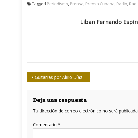
Tagged
Periodismo
,
Prensa
,
Prensa Cubana
,
Radio
,
Radi
Liban Fernando Espin
Navegación
Guitarras por Alirio Díaz
de
entradas
Deja una respuesta
Tu dirección de correo electrónico no será publicada
Comentario
*