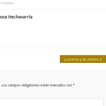
o Cubana
osa Hechavarría
La prensa y las noches de ronda
.
Los campos obligatorios están marcados con
*