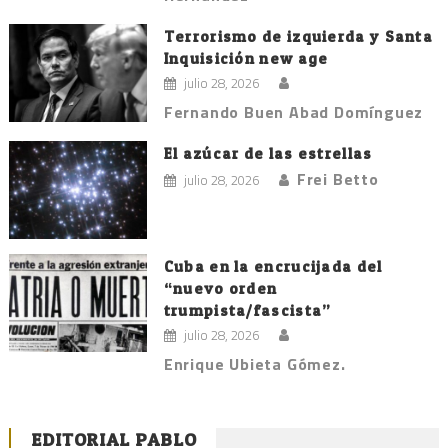
Terrorismo de izquierda y Santa
Inquisición new age
julio 28, 2026
Fernando Buen Abad Domínguez
El azúcar de las estrellas
Frei Betto
julio 28, 2026
Cuba en la encrucijada del
“nuevo orden
trumpista/fascista”
julio 28, 2026
Enrique Ubieta Gómez.
EDITORIAL PABLO