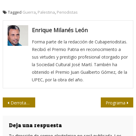
Tagged
Guerra
,
Palestina
,
Periodistas
Enrique Milanés León
Forma parte de la redacción de Cubaperiodistas.
Recibió el Premio Patria en reconocimiento a
sus virtudes y prestigio profesional otorgado por
la Sociedad Cultural José Martí. También ha
obtenido el Premio Juan Gualberto Gómez, de la
UPEC, por la obra del año.
Navegación
Derrotar al colonialismo israelí es la causa de los pueblos árabes
Programa
de
entradas
Deja una respuesta
Tu dirección de correo electrónico no será publicada.
Los