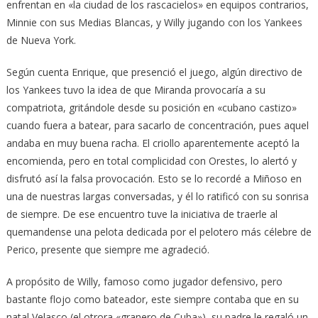
enfrentan en «la ciudad de los rascacielos» en equipos contrarios,
Minnie con sus Medias Blancas, y Willy jugando con los Yankees
de Nueva York.
Según cuenta Enrique, que presenció el juego, algún directivo de
los Yankees tuvo la idea de que Miranda provocaría a su
compatriota, gritándole desde su posición en «cubano castizo»
cuando fuera a batear, para sacarlo de concentración, pues aquel
andaba en muy buena racha. El criollo aparentemente aceptó la
encomienda, pero en total complicidad con Orestes, lo alertó y
disfrutó así la falsa provocación. Esto se lo recordé a Miñoso en
una de nuestras largas conversadas, y él lo ratificó con su sonrisa
de siempre. De ese encuentro tuve la iniciativa de traerle al
quemandense una pelota dedicada por el pelotero más célebre de
Perico, presente que siempre me agradeció.
A propósito de Willy, famoso como jugador defensivo, pero
bastante flojo como bateador, este siempre contaba que en su
natal Velasco (el otrora «granero de Cuba»), su padre le regaló un