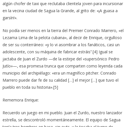
algún chofer de taxi que reclutaba clientela joven para incursionar
en la vecina ciudad de Sagua la Grande, al grito de: «¡A guasa a
garsín!».
No podía ser menos en la tierra del Premier Conrado Marrero, «el
Lezama Lima de la pelota cubana», al decir de Enrique, orgulloso
de ser su conterráneo: «y lo vi asombrar a los fanáticos, casi un
adolescente, con su máquina de fabricar estráis”.[4] Igual se
jactaba de Juan el Zurdo —de la estirpe del «supersónico Pedro
Jutío»—, esa promesa trunca que comparten como leyenda cada
municipio del archipiélago: «era un magnífico pitcher. Conrado
Marrero puede dar fe de su calidad […] el mejor […] que tuvo el
pueblo en toda su historia».[5]
Rememora Enrique:
Recuerdo un juego en mi pueblo. Juan el Zurdo, nuestro lanzador
estrella, se descontroló momentáneamente. El equipo de Sagua
tenía tres hombres en base, sin outs, y le tocaba el turno de