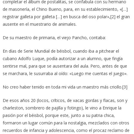
completar el álbum de postalitas, se confabula con su hermano
de masonería, el Chino Bueno, para, en su establecimiento, «[…]
registrar galleta por galleta […] en busca del oso polar»,[2] el gran
ausente en el muestrario de animales.
De su maestro de primaria, el viejo Pancho, contaba:
En días de Serie Mundial de béisbol, cuando iba a pitchear el
cubano Adolfo Luque, podía autorizar a un alumno, que fingía
sentirse mal, para que se ausentara del aula. Pero, antes de que
se marchara, le susurraba al oído: «Luego me cuentas el juego».
No creo haber tenido en toda mi vida un maestro más criollo.[3]
De esos años 20 (locos, críticos, de vacas gordas y flacas, son y
charleston, sombrero de pajilla y fotingo), le vino a Enrique la
pasión por el béisbol, porque este, junto a su patria chica,
formaron un lugar común para la nostalgia, mezclados con otros
recuerdos de infancia y adolescencia, como el procaz reclamo de