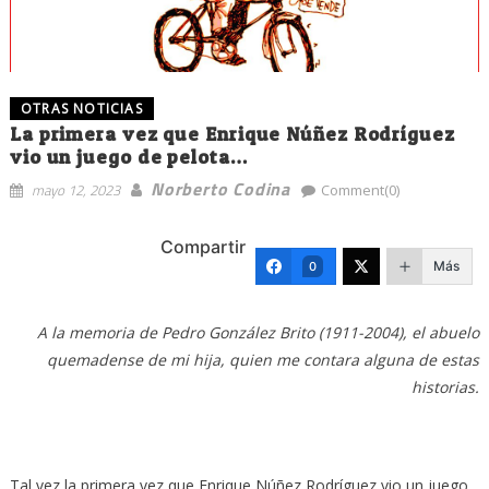
OTRAS NOTICIAS
La primera vez que Enrique Núñez Rodríguez
vio un juego de pelota…
Norberto Codina
mayo 12, 2023
Comment(0)
Compartir
Más
0
A la memoria de Pedro González Brito (1911-2004),
el abuelo
quemadense de mi hija,
quien me contara alguna de estas
historias.
Tal vez la primera vez que Enrique Núñez Rodríguez vio un juego