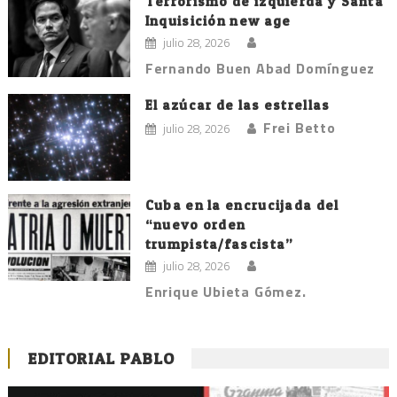
Terrorismo de izquierda y Santa
Inquisición new age
julio 28, 2026
Fernando Buen Abad Domínguez
El azúcar de las estrellas
Frei Betto
julio 28, 2026
Cuba en la encrucijada del
“nuevo orden
trumpista/fascista”
julio 28, 2026
Enrique Ubieta Gómez.
EDITORIAL PABLO