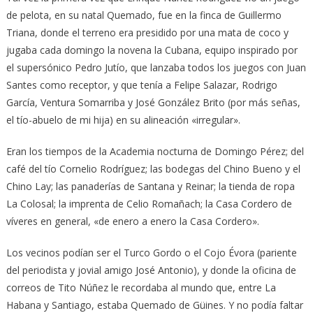
de pelota, en su natal Quemado, fue en la finca de Guillermo
Triana, donde el terreno era presidido por una mata de coco y
jugaba cada domingo la novena la Cubana, equipo inspirado por
el supersónico Pedro Jutío, que lanzaba todos los juegos con Juan
Santes como receptor, y que tenía a Felipe Salazar, Rodrigo
García, Ventura Somarriba y José González Brito (por más señas,
el tío-abuelo de mi hija) en su alineación «irregular».
Eran los tiempos de la Academia nocturna de Domingo Pérez; del
café del tío Cornelio Rodríguez; las bodegas del Chino Bueno y el
Chino Lay; las panaderías de Santana y Reinar; la tienda de ropa
La Colosal; la imprenta de Celio Romañach; la Casa Cordero de
víveres en general, «de enero a enero la Casa Cordero».
Los vecinos podían ser el Turco Gordo o el Cojo Évora (pariente
del periodista y jovial amigo José Antonio), y donde la oficina de
correos de Tito Núñez le recordaba al mundo que, entre La
Habana y Santiago, estaba Quemado de Güines. Y no podía faltar