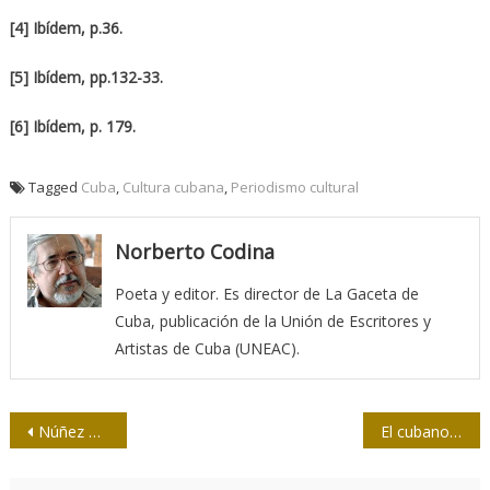
[4] Ibídem, p.36.
[5] Ibídem, pp.132-33.
[6] Ibídem, p. 179.
Tagged
Cuba
,
Cultura cubana
,
Periodismo cultural
Norberto Codina
Poeta y editor. Es director de La Gaceta de
Cuba, publicación de la Unión de Escritores y
Artistas de Cuba (UNEAC).
Navegación
Núñez Rodríguez a los 100: «Mjum… jmm… mjum…»
El cubano que nunca dejó de ser
de