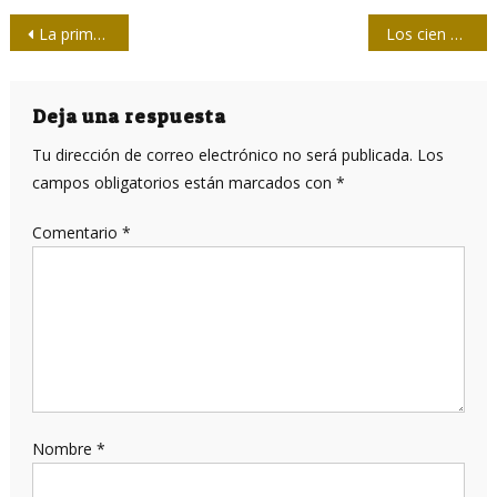
Navegación
La primera vez que Enrique Núñez Rodríguez vio un juego de pelota…
Los cien años del vecino de los bajos
de
entradas
Deja una respuesta
Tu dirección de correo electrónico no será publicada.
Los
campos obligatorios están marcados con
*
Comentario
*
Nombre
*