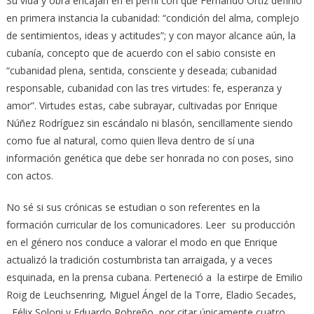
Su vida y obra encajan en el perfil con que Fernando Ortiz definió
en primera instancia la cubanidad: “condición del alma, complejo
de sentimientos, ideas y actitudes”; y con mayor alcance aún, la
cubanía, concepto que de acuerdo con el sabio consiste en
“cubanidad plena, sentida, consciente y deseada; cubanidad
responsable, cubanidad con las tres virtudes: fe, esperanza y
amor”. Virtudes estas, cabe subrayar, cultivadas por Enrique
Núñez Rodríguez sin escándalo ni blasón, sencillamente siendo
como fue al natural, como quien lleva dentro de sí una
información genética que debe ser honrada no con poses, sino
con actos.
No sé si sus crónicas se estudian o son referentes en la
formación curricular de los comunicadores. Leer su producción
en el género nos conduce a valorar el modo en que Enrique
actualizó la tradición costumbrista tan arraigada, y a veces
esquinada, en la prensa cubana. Perteneció a la estirpe de Emilio
Roig de Leuchsenring, Miguel Ángel de la Torre, Eladio Secades,
Félix Soloni y Eduardo Robreño, por citar únicamente cuatro