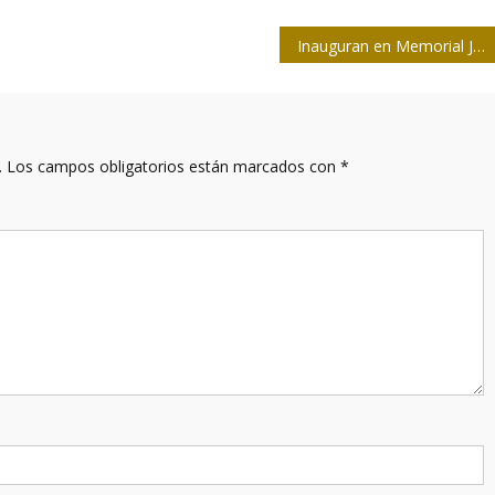
Inauguran en Memorial José Martí exposición fotográfica dedicada a Fidel
.
Los campos obligatorios están marcados con
*