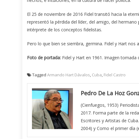
hechos, e intuiciones; en la cultura de hacer política.
El 25 de noviembre de 2016 Fidel transitó hacia la eter
representó la pérdida del líder, del amigo, del hermano
intérprete de los conceptos fidelistas.
Pero lo que bien se siembra, germina. Fidel y Hart nos
Foto de portada:
Fidel y Hart en 1961. Imagen tomada 
Tagged
Armando Hart Dávalos
,
Cuba
,
Fidel Castro
Pedro De La Hoz Gonz
(Cienfuegos, 1953) Periodist
2017. Forma parte de la reda
Escritores y Artistas de Cuba
2004) y Como el primer día (e