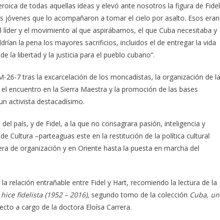
roica de todas aquellas ideas y elevó ante nosotros la figura de Fidel
os jóvenes que lo acompañaron a tomar el cielo por asalto. Esos eran
el líder y el movimiento al que aspirábamos, el que Cuba necesitaba y
ldrían la pena los mayores sacrificios, incluidos el de entregar la vida
e la libertad y la justicia para el pueblo cubano”.
M-26-7 tras la excarcelación de los moncadistas, la organización de l
, el encuentro en la Sierra Maestra y la promoción de las bases
 un activista destacadísimo.
el país, y de Fidel, a la que no consagrara pasión, inteligencia y
 Cultura –parteaguas este en la restitución de la política cultural
fera de organización y en Oriente hasta la puesta en marcha del
a relación entrañable entre Fidel y Hart, recomiendo la lectura de la
ice fidelista (1952 – 2016)
, segundo tomo de la colección
Cuba, un
yecto a cargo de la doctora Eloísa Carrera.