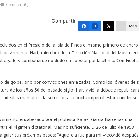
Comment(0)
Compartir
Más
0
recluidos en el Presidio de la Isla de Pinos el mismo primero de enero
hallaba Armando Hart, miembro de la Dirección Nacional del Movimien
en abogado y combatiente no dudó en apostar por la última. Con Fidel a
o de golpe, sino por convicciones enraizadas. Como los jóvenes de 
ltura de los años 50 del pasado siglo, Hart vivió la debacle republican
los ideales martianos, la sumisión a la órbita imperial estadounidense 
ovimiento encabezado por el profesor Rafael García Bárcenas una
tra el régimen dictatorial. Más no suficiente. El 26 de julio de 1953
 guiar sus próximos pasos: “Aquel día fue para mí –recordó después