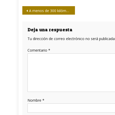
Navegación
A menos de 300 kilómetros de Gaza (III parte y final)
de
entradas
Deja una respuesta
Tu dirección de correo electrónico no será publicada
Comentario
*
Nombre
*