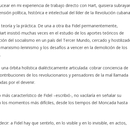
e bucear en mi experiencia de trabajo directo con Hart, quisiera subraya
ión política, histórica e intelectual del líder de la Revolución cubana
teoría y la práctica. De una a otra iba Fidel permanentemente,
Hart insistió muchas veces en el estudio de los aportes teóricos de
ión del socialismo en un país del Tercer Mundo, cercado y hostilizad
el marxismo-leninismo y los desafíos a vencer en la demolición de los
.
 una órbita holística dialécticamente articulada: cobrar conciencia de
 contribuciones de los revolucionarios y pensadores de la mal llamada
adas por el devenir.
o más característico de Fidel –escribió-, no vacilaría en señalar su
n los momentos más difíciles, desde los tiempos del Moncada hasta
ir: a Fidel hay que sentirlo, en lo visible y en lo invisible, en actos,