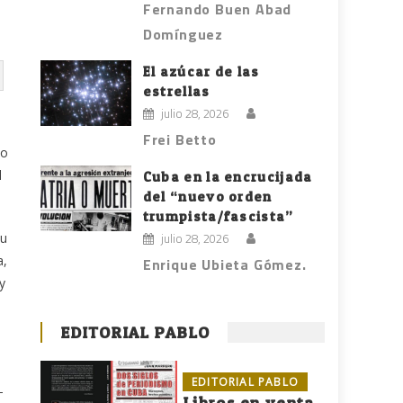
Fernando Buen Abad
Domínguez
El azúcar de las
estrellas
julio 28, 2026
Frei Betto
to
l
Cuba en la encrucijada
del “nuevo orden
trumpista/fascista”
su
julio 28, 2026
a,
Enrique Ubieta Gómez.
y
EDITORIAL PABLO
EDITORIAL PABLO
-
Libros en venta