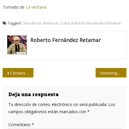
Tomado de
La ventana
Tagged
Casa de las Américas
,
Cuba
,
Roberto Fernández Retamar
Roberto Fernández Retamar
Navegación
Conversan en Santiago de Cuba con estudiantes del Colegio Universitario de Periodismo
Homenaje musical por Cuba, entre la luz y el verso
de
entradas
Deja una respuesta
Tu dirección de correo electrónico no será publicada.
Los
campos obligatorios están marcados con
*
Comentario
*