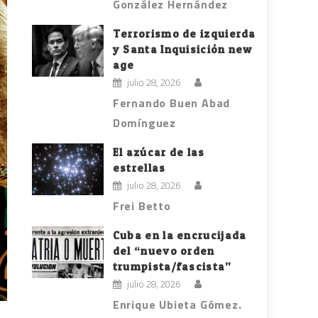
González Hernández
Terrorismo de izquierda
y Santa Inquisición new
age
julio 28, 2026
Fernando Buen Abad
Domínguez
El azúcar de las
estrellas
julio 28, 2026
Frei Betto
Cuba en la encrucijada
del “nuevo orden
trumpista/fascista”
julio 28, 2026
Enrique Ubieta Gómez.