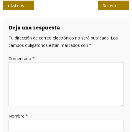
Navegación
Así nos ven desde Argentina: Cuba es un laboratorio de ingenio en la red global
Reitera López Obrador denuncia de manipulación informativa contra México
de
entradas
Deja una respuesta
Tu dirección de correo electrónico no será publicada.
Los
campos obligatorios están marcados con
*
Comentario
*
Nombre
*