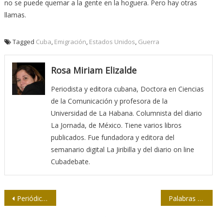
no se puede quemar a la gente en la hoguera. Pero hay otras
llamas.
Tagged
Cuba
,
Emigración
,
Estados Unidos
,
Guerra
Rosa Miriam Elizalde
Periodista y editora cubana, Doctora en Ciencias
de la Comunicación y profesora de la
Universidad de La Habana. Columnista del diario
La Jornada, de México. Tiene varios libros
publicados. Fue fundadora y editora del
semanario digital La Jiribilla y del diario on line
Cubadebate.
Navegación
Periódico Escambray: 44 años
Palabras del ámbito tecnológico se incorporan al «Diccionario de la lengua española»