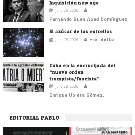
Inquisición new age
julio 28, 2026
Fernando Buen Abad Domínguez
El azúcar de las estrellas
Frei Betto
julio 28, 2026
Cuba en la encrucijada del
“nuevo orden
trumpista/fascista”
julio 28, 2026
Enrique Ubieta Gómez.
EDITORIAL PABLO