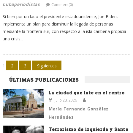
Cubaperiodistas
Comment(0)
Si bien por un lado el presidente estadounidense, Joe Biden,
implementa un plan para disminuir la llegada de personas
mediante la frontera sur, con respecto a la isla caribeña propicia
una crisis...
Navegación
1
2
3
Siguientes
de
ÚLTIMAS PUBLICACIONES
entradas
La ciudad que late en el centro
julio 28, 2026
María Fernanda González
Hernández
Terrorismo de izquierda y Santa