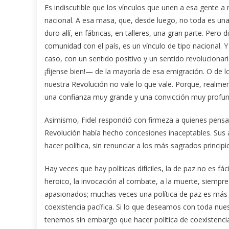
Es indiscutible que los vínculos que unen a esa gente a
nacional. A esa masa, que, desde luego, no toda es una
duro allí, en fábricas, en talleres, una gran parte. Per
comunidad con el país, es un vínculo de tipo nacional. 
caso, con un sentido positivo y un sentido revolucionar
¡fíjense bien!— de la mayoría de esa emigración. O de 
nuestra Revolución no vale lo que vale. Porque, realme
una confianza muy grande y una convicción muy profund
Asimismo, Fidel respondió con firmeza a quienes pensaba
Revolución había hecho concesiones inaceptables. Sus a
hacer política, sin renunciar a los más sagrados principi
Hay veces que hay políticas difíciles, la de paz no es fá
heroico, la invocación al combate, a la muerte, siemp
apasionados; muchas veces una política de paz es más dif
coexistencia pacífica. Si lo que deseamos con toda nues
tenemos sin embargo que hacer política de coexistencia 