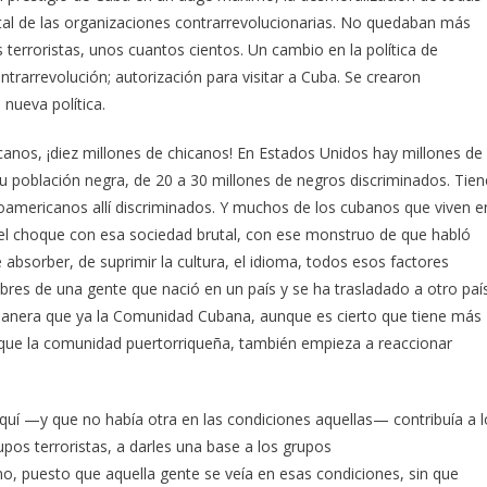
otal de las organizaciones contrarrevolucionarias. No quedaban más
 terroristas, unos cuantos cientos. Un cambio en la política de
ntrarrevolución; autorización para visitar a Cuba. Se crearon
nueva política.
anos, ¡diez millones de chicanos! En Estados Unidos hay millones de
u población negra, de 20 a 30 millones de negros discriminados. Tien
inoamericanos allí discriminados. Y muchos de los cubanos que viven e
, el choque con esa sociedad brutal, con ese monstruo de que habló
de absorber, de suprimir la cultura, el idioma, todos esos factores
umbres de una gente que nació en un país y se ha trasladado a otro país
manera que ya la Comunidad Cubana, aunque es cierto que tiene más
que la comunidad puertorriqueña, también empieza a reaccionar
quí —y que no había otra en las condiciones aquellas— contribuía a l
upos terroristas, a darles una base a los grupos
smo, puesto que aquella gente se veía en esas condiciones, sin que