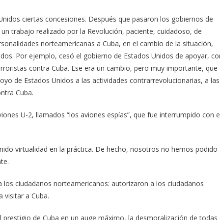
nidos ciertas concesiones. Después que pasaron los gobiernos de
 un trabajo realizado por la Revolución, paciente, cuidadoso, de
rsonalidades norteamericanas a Cuba, en el cambio de la situación,
idos. Por ejemplo, cesó el gobierno de Estados Unidos de apoyar, co
terroristas contra Cuba. Ese era un cambio, pero muy importante, que
oyo de Estados Unidos a las actividades contrarrevolucionarias, a las
ontra Cuba.
iones U-2, llamados “los aviones espías”, que fue interrumpido con e
nido virtualidad en la práctica. De hecho, nosotros no hemos podido
te.
a los ciudadanos norteamericanos: autorizaron a los ciudadanos
 visitar a Cuba.
El prestigio de Cuba en un auge máximo, la desmoralización de todas