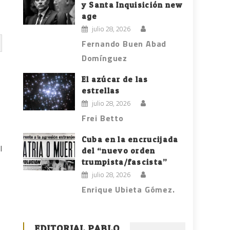
y Santa Inquisición new
age
julio 28, 2026
Fernando Buen Abad
Domínguez
El azúcar de las
estrellas
julio 28, 2026
Frei Betto
Cuba en la encrucijada
l
del “nuevo orden
trumpista/fascista”
julio 28, 2026
Enrique Ubieta Gómez.
EDITORIAL PABLO