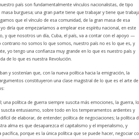
 nuestro país son fundamentalmente vínculos nacionalistas, de tipo
 masa burguesa; una gran parte tiene que trabajar y tiene que trabaj
o digamos que el vínculo de esa comunidad, de la gran masa de esa
Y yo diría que empezaríamos a emplear ese espíritu nacional, en este
io, y que nosotros un día, Cuba, el país, va a contar con el apoyo —
lo contrario no somos lo que somos, nuestro país no es lo que es, y
nte, yo tengo una confianza muy grande en lo que es nuestro país y
a de lo que es nuestra Revolución.
n y sostenían que, con la nueva política hacia la emigración, la
rgumentos constituyeron una clase magistral de lo que es el arte de
os:
cil; una política de guerra siempre suscita más emociones, la guerra, l
re suscita entusiasmo, sobre todo en los temperamentos ardientes y
ícil de elaborar, de entender; política de negociaciones; la política 
tra alma es que desaparezca el capitalismo y el imperialismo, y
pacífica, porque es la única política que se puede hacer, negociar c