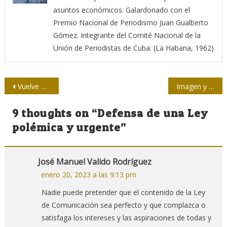
asuntos económicos. Galardonado con el
Premio Nacional de Periodismo Juan Gualberto
Gómez. Integrante del Comité Nacional de la
Unión de Periodistas de Cuba. (La Habana, 1962)
Navegación
Vuelve Diálogos en reverso
Imagen y poesía: Hace calor en La Habana
de
9 thoughts on “
Defensa de una Ley
entradas
polémica y urgente
”
José Manuel Valido Rodríguez
enero 20, 2023 a las 9:13 pm
Nadie puede pretender que el contenido de la Ley
de Comunicación sea perfecto y que complazca o
satisfaga los intereses y las aspiraciones de todas y