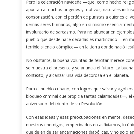
Pero la celebración navideña —que, como hecho religios
apuntan a muchos orígenes y motivos, naturales inclus
consorización, con el perdón de puristas a quienes el v
demás seres humanos, algo en sí mismo esencialmente 
involuntario de sarcasmo. Para no abundar en ejemplos, 
pueblo que desde hace décadas es martirizado —en medio
terrible silencio cómplice— en la tierra donde nació Jesú
No obstante, la buena voluntad de felicitar merece con
se muestra el presente y se anuncia el futuro. La buen
contexto, y alcanzar una vida decorosa en el planeta.
Para el pueblo cubano, con logros que salvar y agobio
bloqueo criminal que propicia tantas calamidades—, el 
aniversario del triunfo de su Revolución.
Con esas ideas y esas preocupaciones en mente, deseo
nuestros enemigos, empecinados en asfixiarnos, lo únic
que dejen de ser encarnaciones diabólicas, y no solo en