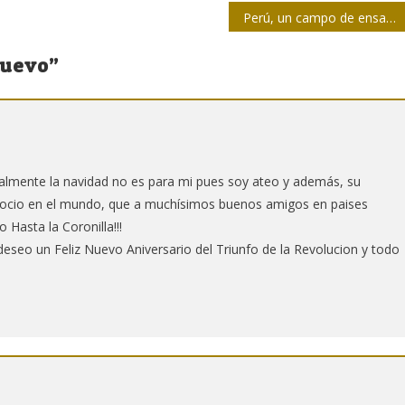
Perú, un campo de ensayo para los golpes de Estado
nuevo
”
Realmente la navidad no es para mi pues soy ateo y además, su
egocio en el mundo, que a muchísimos buenos amigos en paises
 Hasta la Coronilla!!!
s deseo un Feliz Nuevo Aniversario del Triunfo de la Revolucion y todo