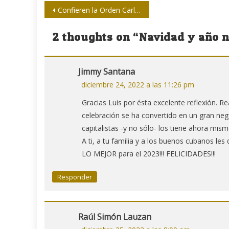
Navegación
Confieren la Orden Carlos J. Finlay a la Doctora Hilda Saladrigas
de
2 thoughts on “
Navidad y año 
entradas
Jimmy Santana
diciembre 24, 2022 a las 11:26 pm
Gracias Luis por ésta excelente reflexión. 
celebración se ha convertido en un gran n
capitalistas -y no sólo- los tiene ahora mismo
A ti, a tu familia y a los buenos cubanos le
LO MEJOR para el 2023!!! FELICIDADES!!!
Responder
Raúl Simón Lauzan