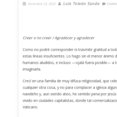
Luis Toledo Sande
diciembre 23, 2022
Comme
Creer o no creer / Agradecer y agradecer
Como no podré corresponder ni trasmitir gratitud a todas
estas líneas insuficientes. Lo hago sin el menor ánimo d
humanos aludidos, e incluso —ojalá fuera posible— a t
imaginarla.
Crecí en una familia de muy difusa religiosidad, que 
cualquier otra cosa, y no para complacer a iglesia algu
navideño y, aun siendo ateo, he sentido pena por Jesús 
vivido en ciudades capitalistas, donde tal comercializa
Vaticano.