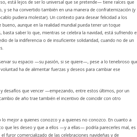
o, está lejos de ser lo universal que se pretende— tiene raíces que
o, y se ha convertido también en una manera de confraternización (y
ocablo pudiera molestar). Un contexto para desear felicidad a los
bueno, aunque en la realidad mundial pueda tener un toque
basta saber lo que, mientras se celebra la navidad, está sufriendo e
 de la indiferencia o de insuficiente solidaridad, cuando no de un
s.
servar su espacio —su pasión, si se quiere—, pese a lo tenebroso qu
a voluntad ha de alimentar fuerzas y deseos para cambiar ese
s y desafíos que vencer —empezando, entre estos últimos, por un
cambio de año trae también el incentivo de coincidir con otro
 lo mejor a quienes conozco y a quienes no conozco. En cuanto a
o que les deseo y que a ellos —y a ellas— podría parecerles mal, es
 el furor comercializado de las celebraciones navideñas y de