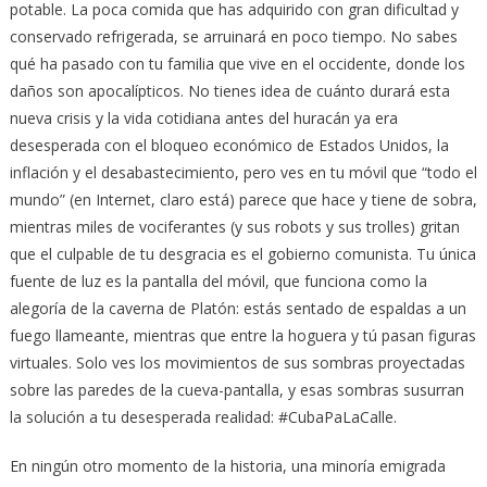
potable. La poca comida que has adquirido con gran dificultad y
conservado refrigerada, se arruinará en poco tiempo. No sabes
qué ha pasado con tu familia que vive en el occidente, donde los
daños son apocalípticos. No tienes idea de cuánto durará esta
nueva crisis y la vida cotidiana antes del huracán ya era
desesperada con el bloqueo económico de Estados Unidos, la
inflación y el desabastecimiento, pero ves en tu móvil que “todo el
mundo” (en Internet, claro está) parece que hace y tiene de sobra,
mientras miles de vociferantes (y sus robots y sus trolles) gritan
que el culpable de tu desgracia es el gobierno comunista. Tu única
fuente de luz es la pantalla del móvil, que funciona como la
alegoría de la caverna de Platón: estás sentado de espaldas a un
fuego llameante, mientras que entre la hoguera y tú pasan figuras
virtuales. Solo ves los movimientos de sus sombras proyectadas
sobre las paredes de la cueva-pantalla, y esas sombras susurran
la solución a tu desesperada realidad: #CubaPaLaCalle.
En ningún otro momento de la historia, una minoría emigrada