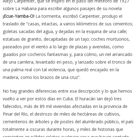
Alejo Carpentier, que se inspiró en el paso del meteoro de 1927
sobre La Habana para escribir algunos pasajes de su novela
¡Ecue-Yamba-O!
La tormenta, escribió Carpentier, produjo el
traslado de “casas, intactas, a varios kilómetros de sus cimientos;
goletas sacadas del agua, y dejadas en la esquina de una calle;
estatuas de granito, decapitadas de un tajo; coches mortuorios,
paseados por el viento a lo largo de plazas y avenidas, como
guiados por cocheros fantasmas y, para colmo, un riel arrancado
de una carrilera, levantado en peso, y lanzado sobre el tronco de
una palma real con tal violencia, que quedó encajado en la
madera, como los brazos de una cruz”.
No hay grandes diferencias entre esa descripción y lo que hemos
vuelto a ver por estos días en Cuba. El huracán Ian dejó tres
fallecidos, más de 89 mil viviendas afectadas en la provincia de
Pinar del Río, el destrozo de miles de hectáreas de cultivos,
cementerios de árboles y de postes del alumbrado público, el país
totalmente a oscuras durante horas, y miles de historias que
convierten en pálidos relatos cualquier cosa que hayan contado