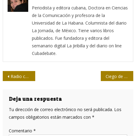
Periodista y editora cubana, Doctora en Ciencias
de la Comunicación y profesora de la
Universidad de La Habana. Columnista del diario
La Jornada, de México. Tiene varios libros
publicados. Fue fundadora y editora del
semanario digital La Jiribilla y del diario on line
Cubadebate.
Navegación
Radio comunitaria, un reto en los Desafíos…
Ciego de Ávila: pasos hacia el XI Congreso de la UPEC
de
entradas
Deja una respuesta
Tu dirección de correo electrónico no será publicada.
Los
campos obligatorios están marcados con
*
Comentario
*