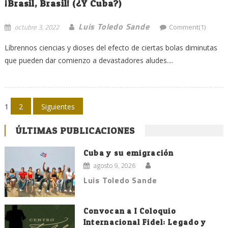
¡Brasil, Brasil! (¿Y Cuba?)
Luis Toledo Sande
octubre 3, 2022
Comment(1)
Líbrennos ciencias y dioses del efecto de ciertas bolas diminutas
que pueden dar comienzo a devastadores aludes....
Navegación
1
2
Siguientes
de
ÚLTIMAS PUBLICACIONES
entradas
Cuba y su emigración
agosto 9, 2026
Luis Toledo Sande
Convocan a I Coloquio
Internacional Fidel: Legado y