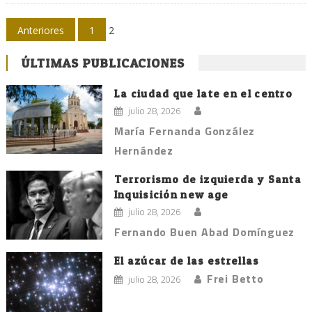
Navegación
Anteriores
1
2
de
ÚLTIMAS PUBLICACIONES
entradas
La ciudad que late en el centro
julio 28, 2026
María Fernanda González
Hernández
Terrorismo de izquierda y Santa
Inquisición new age
julio 28, 2026
Fernando Buen Abad Domínguez
El azúcar de las estrellas
Frei Betto
julio 28, 2026