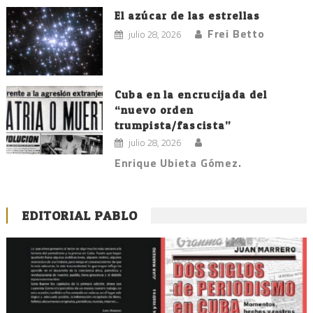
El azúcar de las estrellas
Frei Betto
julio 28, 2026
Cuba en la encrucijada del
“nuevo orden
trumpista/fascista”
julio 28, 2026
Enrique Ubieta Gómez.
EDITORIAL PABLO