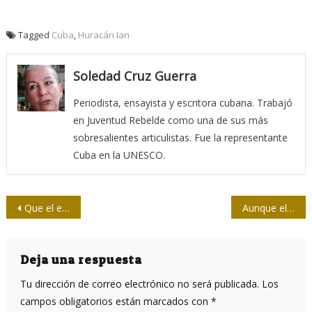
Tagged
Cuba
,
Huracán Ian
Soledad Cruz Guerra
Periodista, ensayista y escritora cubana. Trabajó
en Juventud Rebelde como una de sus más
sobresalientes articulistas. Fue la representante
Cuba en la UNESCO.
Navegación
Que el egoísmo no nos domine
Aunque el dolor nos duela
de
entradas
Deja una respuesta
Tu dirección de correo electrónico no será publicada.
Los
campos obligatorios están marcados con
*