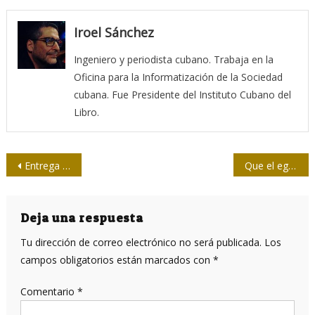
Iroel Sánchez
Ingeniero y periodista cubano. Trabaja en la
Oficina para la Informatización de la Sociedad
cubana. Fue Presidente del Instituto Cubano del
Libro.
Navegación
Entrega UPEC el Premio a la Dignidad a la Universidad de Oriente
Que el egoísmo no nos domine
de
entradas
Deja una respuesta
Tu dirección de correo electrónico no será publicada.
Los
campos obligatorios están marcados con
*
Comentario
*