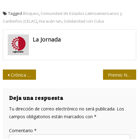
Tagged
Bloqueo
,
Comunidad de Estados Latinoamericanos y
Caribeños (CELAC)
,
Huracán Ian
,
Solidaridad con Cuba
La Jornada
Navegación
Crónica artesanal por Juan Antonio Borrego
Premio Nacional de Televisión 2022 para René Navarro Arbelo
de
entradas
Deja una respuesta
Tu dirección de correo electrónico no será publicada.
Los
campos obligatorios están marcados con
*
Comentario
*