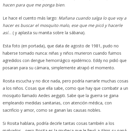
hacen para que me ponga bien
.
Le hace el cuento más largo:
Mañana cuando salga lo que voy a
hacer es buscar el mosquito malo, ese que me picó y hacerle
así
… ( y aplasta su manita sobre la sábana).
Esta foto (en portada), que data de agosto de 1981, pudo no
haberse tomado nunca: niñas y niños murieron cuando fuimos
agredidos con dengue hemorrágico epidémico. Eddy no pidió que
posaran para su cámara, simplemente atrapó el momento.
Rosita escucha y no dice nada, pero podría narrarle muchas cosas
a los niños. Cosas que ella sabe, como que hay que combatir a un
mosquito llamado Aedes aegypti. Sabe que la guerra se gana
empleando medidas sanitarias, con atención médica, con
sacrificio y amor, como se ganan las causas nobles.
Si Rosita hablara, podría decirle tantas cosas también a los
malvados… pero Rosita es la muñeca que le llevó a Alinis su papá