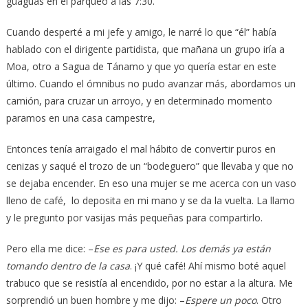
guaguas en el parqueo a las 7:30.
Cuando desperté a mi jefe y amigo, le narré lo que “él” había
hablado con el dirigente partidista, que mañana un grupo iría a
Moa, otro a Sagua de Tánamo y que yo quería estar en este
último. Cuando el ómnibus no pudo avanzar más, abordamos un
camión, para cruzar un arroyo, y en determinado momento
paramos en una casa campestre,
Entonces tenía arraigado el mal hábito de convertir puros en
cenizas y saqué el trozo de un “bodeguero” que llevaba y que no
se dejaba encender. En eso una mujer se me acerca con un vaso
lleno de café, lo deposita en mi mano y se da la vuelta. La llamo
y le pregunto por vasijas más pequeñas para compartirlo.
Pero ella me dice: –
Ese es para usted. Los demás ya están
tomando dentro de la casa
. ¡Y qué café! Ahí mismo boté aquel
trabuco que se resistía al encendido, por no estar a la altura. Me
sorprendió un buen hombre y me dijo: –
Espere un poco
. Otro