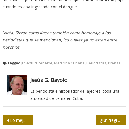
cuando estaba ingresada con el dengue.
(
Nota: Sirvan estas líneas también como homenaje a los
periodistas que se mencionan, los cuales ya no están entre
nosotros
).
Tagged
Juventud Rebelde
,
Medicina Cubana
,
Periodistas
,
Prensa
Jesús G. Bayolo
Es periodista e historiador del ajedrez, toda una
autoridad del tema en Cuba.
Navegación
Lo mejor de España en su alma: Astrid Barnet
¿Un “régimen” bipolar?