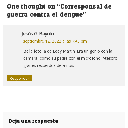
de
One thought on “
Corresponsal de
entradas
guerra contra el dengue
”
Jesús G. Bayolo
septiembre 12, 2022 a las 7:45 pm
Bella foto la de Eddy Martin. Era un genio con la
cámara, como su padre con el micrófono. Atesoro
granes recuerdos de amos.
Responder
Deja una respuesta