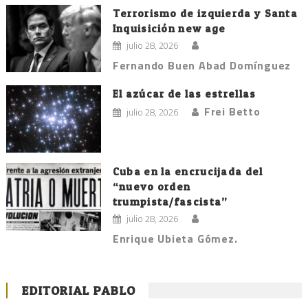
Terrorismo de izquierda y Santa
Inquisición new age
julio 28, 2026
Fernando Buen Abad Domínguez
El azúcar de las estrellas
Frei Betto
julio 28, 2026
Cuba en la encrucijada del
“nuevo orden
trumpista/fascista”
julio 28, 2026
Enrique Ubieta Gómez.
EDITORIAL PABLO