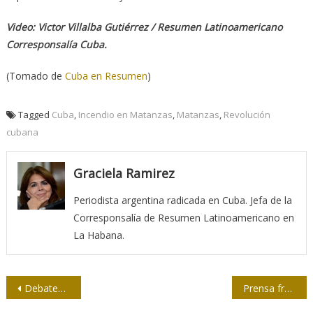
Video: Victor Villalba Gutiérrez / Resumen Latinoamericano
Corresponsalía Cuba.
(Tomado de
Cuba en Resumen
)
Tagged
Cuba
,
Incendio en Matanzas
,
Matanzas
,
Revolución
cubana
Graciela Ramirez
Periodista argentina radicada en Cuba. Jefa de la
Corresponsalía de Resumen Latinoamericano en
La Habana.
Navegación
Debates sobre el Anteproyecto de Ley de la Comunicación Social
Prensa frente al fuego