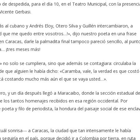
de despedida, para el día 10, en el Teatro Municipal, con la presenci
Vicente Gerbasi.
ás al cubano y Andrés Eloy, Otero Silva y Guillén intercambiaron, a
d que me quedo entre vosotros…!», dijo nuestro poeta en una frase
 en Caracas, darle la palmadita final tampoco pareció sencillo, al punt
a… ¡tres meses más!
…» no solo se cumpliera, sino que además se contagiara: circulaba la
 que alguien le había dicho: «Caramba, vale, la verdad es que costó
 está costando mucho más aún el que se vaya usted…».
nero, y un día después llegó a Maracaibo, donde la sección estadual d
de los tantos homenajes recibidos en esa región occidental. Por
poeta y filo de periodista, la hondura del paisaje social de ese encla
uál sonrisa― a Caracas, la ciudad que tan intensamente le había
seguiría en el país, porque decidió ir a Colombia por tierra, en ruta