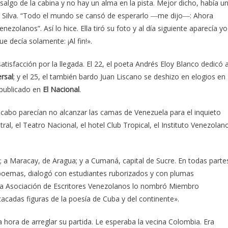
algo de la cabina y no hay un alma en la pista. Mejor dicho, había u
o Silva. “Todo el mundo se cansó de esperarlo ―me dijo―: Ahora
nezolanos”. Así lo hice. Ella tiró su foto y al día siguiente aparecía yo
e decía solamente: ¡Al fin!».
isfacción por la llegada. El 22, el poeta Andrés Eloy Blanco dedicó a
ersal
; y el 25, el también bardo Juan Liscano se deshizo en elogios en
 publicado en
El Nacional
.
l cabo parecían no alcanzar las camas de Venezuela para el inquieto
ral, el Teatro Nacional, el hotel Club Tropical, el Instituto Venezolan
; a Maracay, de Aragua; y a Cumaná, capital de Sucre. En todas parte
 poemas, dialogó con estudiantes ruborizados y con plumas
e la Asociación de Escritores Venezolanos lo nombró Miembro
acadas figuras de la poesía de Cuba y del continente».
a hora de arreglar su partida. Le esperaba la vecina Colombia. Era