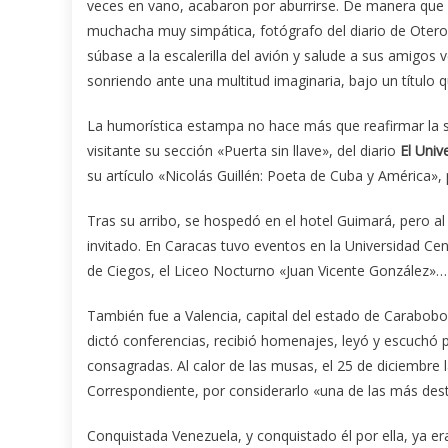
veces en vano, acabaron por aburrirse. De manera que s
muchacha muy simpática, fotógrafo del diario de Oter
súbase a la escalerilla del avión y salude a sus amigos ve
sonriendo ante una multitud imaginaria, bajo un título qu
La humorística estampa no hace más que reafirmar la sat
visitante su sección «Puerta sin llave», del diario
El Univ
su artículo «Nicolás Guillén: Poeta de Cuba y América»,
Tras su arribo, se hospedó en el hotel Guimará, pero a
invitado. En Caracas tuvo eventos en la Universidad Cent
de Ciegos, el Liceo Nocturno «Juan Vicente González»…
También fue a Valencia, capital del estado de Carabobo
dictó conferencias, recibió homenajes, leyó y escuchó
consagradas. Al calor de las musas, el 25 de diciembr
Correspondiente, por considerarlo «una de las más dest
Conquistada Venezuela, y conquistado él por ella, ya er