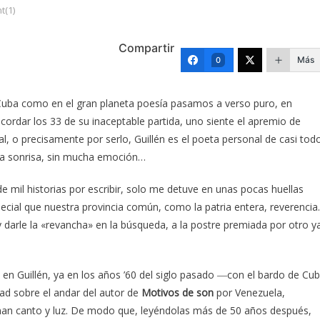
(1)
Compartir
Más
0
e Cuba como en el gran planeta poesía pasamos a verso puro, en
ecordar los 33 de su inaceptable partida, uno siente el apremio de
l, o precisamente por serlo, Guillén es el poeta personal de casi tod
na sonrisa, sin mucha emoción…
 mil historias por escribir, solo me detuve en unas pocas huellas
ecial que nuestra provincia común, como la patria entera, reverencia.
darle la «revancha» en la búsqueda, a la postre premiada por otro y
en Guillén, ya en los años ’60 del siglo pasado ―con el bardo de Cu
dad sobre el andar del autor de
Motivos de son
por Venezuela,
uman canto y luz. De modo que, leyéndolas más de 50 años después,