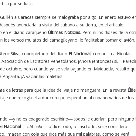
tilla por seducir.
e Guillén a Caracas siempre se malograba por algo. En enero estuvo e
pués anunciaría la visita del cubano a su tierra, en el artículo
do en el diario caraqueño
Últimas Noticias
. Pero ni los dioses de la otr
on los versos mulatos del camagüeyano, le facilitaban tomar el avión.
tero Silva, copropietario del diario
El Nacional
, comunica a Nicolás
la Asociación de Escritores Venezolanos. ¡Ahora (entonces) sí…! Parecí
19 de octubre, pero cuando ya se veía bajando en Maiquetía, resultó qu
 Angarita. ¡A vaciar las maletas!
 de letras para que la idea del viaje no menguara. En la revista
Élite
rtaje que recogía el ardor con que esperaban al cubano varios de los
ando ―y no es exagerado escribirlo― todos le querían, pero ninguno 
El Nacional
―«¡Al fin!»― lo dice todo, o casi todo, si se considera
ado, imagen con cola que dice más que mil palabras, como se verá