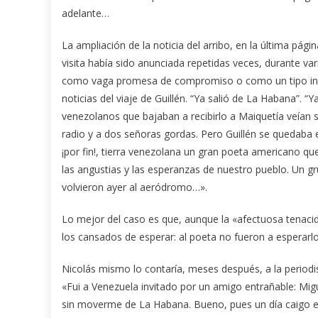
adelante…
La ampliación de la noticia del arribo, en la última pági
visita había sido anunciada repetidas veces, durante va
como vaga promesa de compromiso o como un tipo intel
noticias del viaje de Guillén. “Ya salió de La Habana”. 
venezolanos que bajaban a recibirlo a Maiquetía veían sa
radio y a dos señoras gordas. Pero Guillén se quedaba
¡por fin!, tierra venezolana un gran poeta americano q
las angustias y las esperanzas de nuestro pueblo. Un g
volvieron ayer al aeródromo…».
Lo mejor del caso es que, aunque la «afectuosa tenacid
los cansados de esperar: al poeta no fueron a esperarlo
Nicolás mismo lo contaría, meses después, a la periodist
«Fui a Venezuela invitado por un amigo entrañable: Mig
sin moverme de La Habana. Bueno, pues un día caigo en