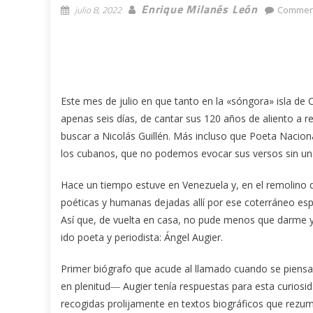
Enrique Milanés León
julio 8, 2022
Comment
Este mes de julio en que tanto en la «sóngora» isla d
apenas seis días, de cantar sus 120 años de aliento a r
buscar a Nicolás Guillén. Más incluso que Poeta Naciona
los cubanos, que no podemos evocar sus versos sin u
Hace un tiempo estuve en Venezuela y, en el remolino de
poéticas y humanas dejadas allí por ese coterráneo esp
Así que, de vuelta en casa, no pude menos que darme y 
ido poeta y periodista: Ángel Augier.
Primer biógrafo que acude al llamado cuando se piensa 
en plenitud― Augier tenía respuestas para esta curiosi
recogidas prolijamente en textos biográficos que rez