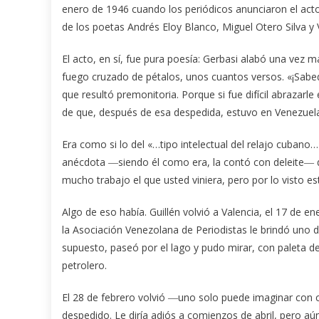
enero de 1946 cuando los periódicos anunciaron el acto 
de los poetas Andrés Eloy Blanco, Miguel Otero Silva y 
El acto, en sí, fue pura poesía: Gerbasi alabó una vez m
fuego cruzado de pétalos, unos cuantos versos. «¡Sabe
que resultó premonitoria. Porque si fue difícil abrazarle
de que, después de esa despedida, estuvo en Venezuel
Era como si lo del «…tipo intelectual del relajo cubano
anécdota ―siendo él como era, la contó con deleite― de
mucho trabajo el que usted viniera, pero por lo visto
Algo de eso había. Guillén volvió a Valencia, el 17 de e
la Asociación Venezolana de Periodistas le brindó uno 
supuesto, paseó por el lago y pudo mirar, con paleta de 
petrolero.
El 28 de febrero volvió ―uno solo puede imaginar con c
despedido. Le diría adiós a comienzos de abril, pero aún 