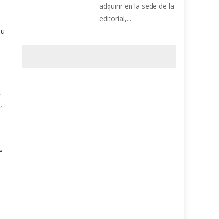
adquirir en la sede de la
editorial,...
Su
,
,
e