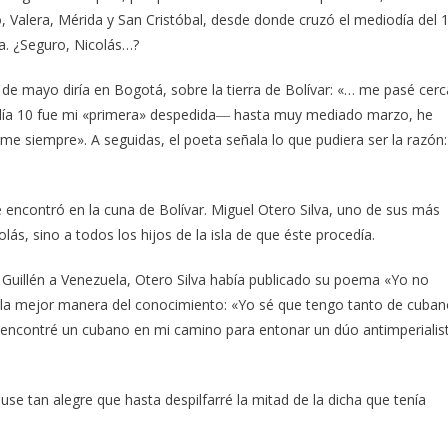
, Valera, Mérida y San Cristóbal, desde donde cruzó el mediodía del 
ta. ¿Seguro, Nicolás…?
2 de mayo diría en Bogotá, sobre la tierra de Bolívar: «… me pasé cerc
día 10 fue mi «primera» despedida― hasta muy mediado marzo, he
arme siempre». A seguidas, el poeta señala lo que pudiera ser la razón:
encontró en la cuna de Bolívar. Miguel Otero Silva, uno de sus más
lás, sino a todos los hijos de la isla de que éste procedía.
 Guillén a Venezuela, Otero Silva había publicado su poema «Yo no
 la mejor manera del conocimiento: «Yo sé que tengo tanto de cuba
 encontré un cubano en mi camino para entonar un dúo antimperialis
e tan alegre que hasta despilfarré la mitad de la dicha que tenía