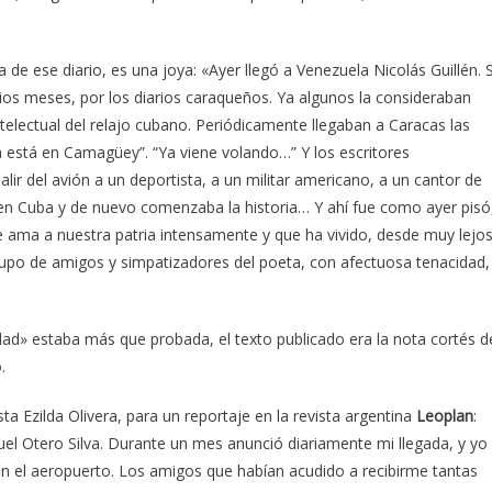
na de ese diario, es una joya: «Ayer llegó a Venezuela Nicolás Guillén. 
rios meses, por los diarios caraqueños. Ya algunos la consideraban
ectual del relajo cubano. Periódicamente llegaban a Caracas las
“Ya está en Camagüey”. “Ya viene volando…” Y los escritores
lir del avión a un deportista, a un militar americano, a un cantor de
 en Cuba y de nuevo comenzaba la historia… Y ahí fue como ayer pisó
ue ama a nuestra patria intensamente y que ha vivido, desde muy lejos
rupo de amigos y simpatizadores del poeta, con afectuosa tenacidad,
ad» estaba más que probada, el texto publicado era la nota cortés d
.
a Ezilda Olivera, para un reportaje en la revista argentina
Leoplan
:
uel Otero Silva. Durante un mes anunció diariamente mi llegada, y yo
 el aeropuerto. Los amigos que habían acudido a recibirme tantas