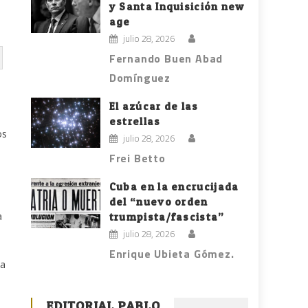
y Santa Inquisición new
age
julio 28, 2026
Fernando Buen Abad
Domínguez
El azúcar de las
estrellas
os
julio 28, 2026
Frei Betto
Cuba en la encrucijada
del “nuevo orden
a
trumpista/fascista”
julio 28, 2026
Enrique Ubieta Gómez.
ba
EDITORIAL PABLO