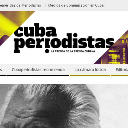
femérides del Periodismo
Medios de Comunicación en Cuba
s
Cubaperiodistas recomienda
La cámara lúcida
Editori