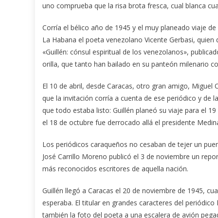
uno comprueba que la risa brota fresca, cual blanca cuar
Corría el bélico año de 1945 y el muy planeado viaje d
La Habana el poeta venezolano Vicente Gerbasi, quien des
«Guillén: cónsul espiritual de los venezolanos», publica
orilla, que tanto han bailado en su panteón milenario c
El 10 de abril, desde Caracas, otro gran amigo, Miguel O
que la invitación corría a cuenta de ese periódico y de 
que todo estaba listo: Guillén planeó su viaje para el 
el 18 de octubre fue derrocado allá el presidente Medina
Los periódicos caraqueños no cesaban de tejer un puente
José Carrillo Moreno publicó el 3 de noviembre un repo
más reconocidos escritores de aquella nación.
Guillén llegó a Caracas el 20 de noviembre de 1945, cu
esperaba. El titular en grandes caracteres del periódico
también la foto del poeta a una escalera de avión peg