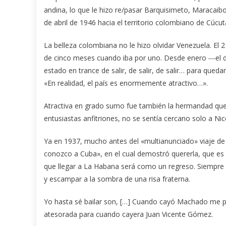
andina, lo que le hizo re/pasar Barquisimeto, Maracaibo
de abril de 1946 hacia el territorio colombiano de Cúcu
La belleza colombiana no le hizo olvidar Venezuela. El 
de cinco meses cuando iba por uno. Desde enero ―el 
estado en trance de salir, de salir, de salir… para qued
«En realidad, el país es enormemente atractivo…».
Atractiva en grado sumo fue también la hermandad que 
entusiastas anfitriones, no se sentía cercano solo a Nico
Ya en 1937, mucho antes del «multianunciado» viaje de
conozco a Cuba», en el cual demostró quererla, que es
que llegar a La Habana será como un regreso. Siempre
y escampar a la sombra de una risa fraterna.
Yo hasta sé bailar son, […] Cuando cayó Machado me pus
atesorada para cuando cayera Juan Vicente Gómez.