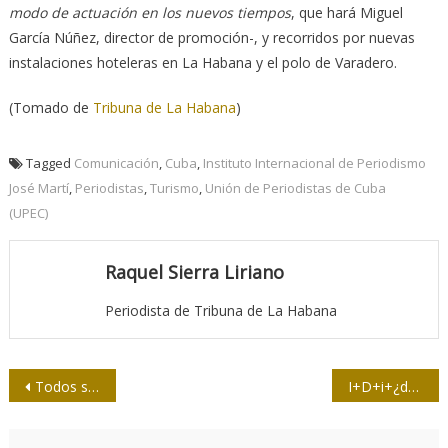
modo de actuación en los nuevos tiempos
, que hará Miguel
García Núñez, director de promoción-, y recorridos por nuevas
instalaciones hoteleras en La Habana y el polo de Varadero.
(Tomado de
Tribuna de La Habana
)
Tagged
Comunicación
,
Cuba
,
Instituto Internacional de Periodismo
José Martí
,
Periodistas
,
Turismo
,
Unión de Periodistas de Cuba
(UPEC)
Raquel Sierra Liriano
Periodista de Tribuna de La Habana
Navegación
Todos somos Julian Assange
I+D+i+¿d?
de