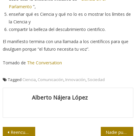
Parlamento
”,
enseñar qué es Ciencia y qué no lo es o mostrar los límites de
la Ciencia y
compartir la belleza del descubrimiento cientifico.
El manifiesto termina con una llamada a los científicos para que
divulguen porque “el futuro necesita tu voz”.
Tomado de
The Conversation
Tagged
Ciencia
,
Comunicación
,
Innovación
,
Sociedad
Alberto Nájera López
Navegación
Reencuentros en seminario de Periodismo y Turismo
Nadie pudo desmentir los informes de Wikileaks, pero el preso es Assange