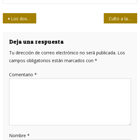
Navegación
Los doscientos reportajes de Pino Santos
Culto a la arbitrariedad
de
entradas
Deja una respuesta
Tu dirección de correo electrónico no será publicada.
Los
campos obligatorios están marcados con
*
Comentario
*
Nombre
*