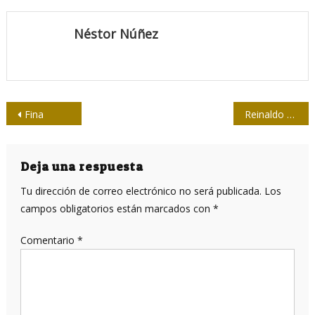
Néstor Núñez
Navegación
Fina
Reinaldo Cedeño, un Quijote a pleno sol
de
entradas
Deja una respuesta
Tu dirección de correo electrónico no será publicada.
Los
campos obligatorios están marcados con
*
Comentario
*