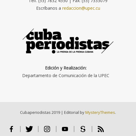
Telf. (53) 7832 4550 | Fax: (53) 7333079
Escríbanos a
redaccion@upec.cu
Edición y Realización:
Departamento de Comunicación de la UPEC
Cubaperiodistas 2019
|
Editorial by
MysteryThemes
.
Facebook
Twitter
Instagram
Youtube
Scribd
RSS