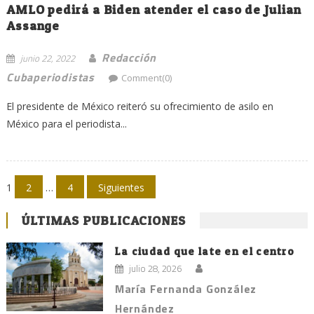
AMLO pedirá a Biden atender el caso de Julian
Assange
Redacción
junio 22, 2022
Cubaperiodistas
Comment(0)
El presidente de México reiteró su ofrecimiento de asilo en
México para el periodista...
Navegación
1
2
…
4
Siguientes
de
ÚLTIMAS PUBLICACIONES
entradas
La ciudad que late en el centro
julio 28, 2026
María Fernanda González
Hernández