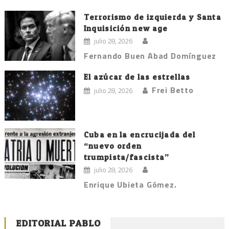
Terrorismo de izquierda y Santa
Inquisición new age
julio 28, 2026
Fernando Buen Abad Domínguez
El azúcar de las estrellas
Frei Betto
julio 28, 2026
Cuba en la encrucijada del
“nuevo orden
trumpista/fascista”
julio 28, 2026
Enrique Ubieta Gómez.
EDITORIAL PABLO