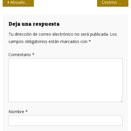
Navegación
Absuelven a coordinador de Cubainformación
Cinismo Periódico
de
entradas
Deja una respuesta
Tu dirección de correo electrónico no será publicada.
Los
campos obligatorios están marcados con
*
Comentario
*
Nombre
*