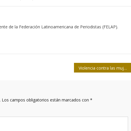
dente de la Federación Latinoamericana de Periodistas (FELAP).
Violencia contra las mujeres cubanas: una espiral que no cesa
.
Los campos obligatorios están marcados con
*