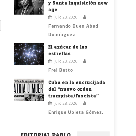
y Santa Inquisición new
age
julio 28, 2026
Fernando Buen Abad
Domínguez
El azúcar de las
estrellas
julio 28, 2026
Frei Betto
Cuba en la encrucijada
del “nuevo orden
trumpista/fascista”
julio 28, 2026
Enrique Ubieta Gómez.
EDITORIAL PABLO