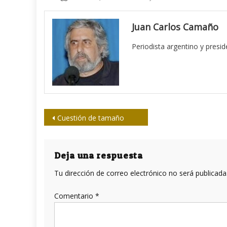
Juan Carlos Camaño
Periodista argentino y presi
Navegación
Cuestión de tamaño
de
entradas
Deja una respuesta
Tu dirección de correo electrónico no será publicada
Comentario
*