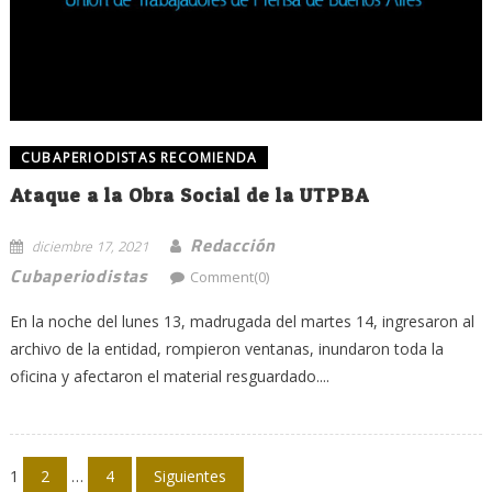
CUBAPERIODISTAS RECOMIENDA
Ataque a la Obra Social de la UTPBA
Redacción
diciembre 17, 2021
Cubaperiodistas
Comment(0)
En la noche del lunes 13, madrugada del martes 14, ingresaron al
archivo de la entidad, rompieron ventanas, inundaron toda la
oficina y afectaron el material resguardado....
Navegación
1
2
…
4
Siguientes