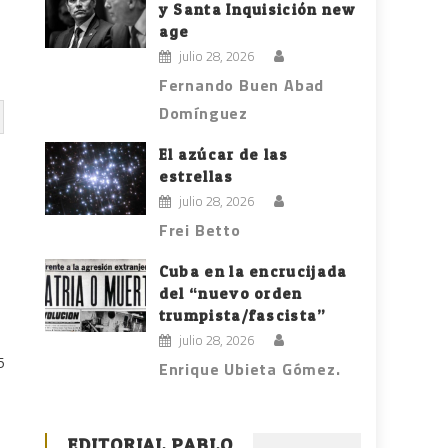
y Santa Inquisición new
age
julio 28, 2026
Fernando Buen Abad
Domínguez
El azúcar de las
estrellas
julio 28, 2026
Frei Betto
Cuba en la encrucijada
del “nuevo orden
trumpista/fascista”
julio 28, 2026
5
Enrique Ubieta Gómez.
EDITORIAL PABLO