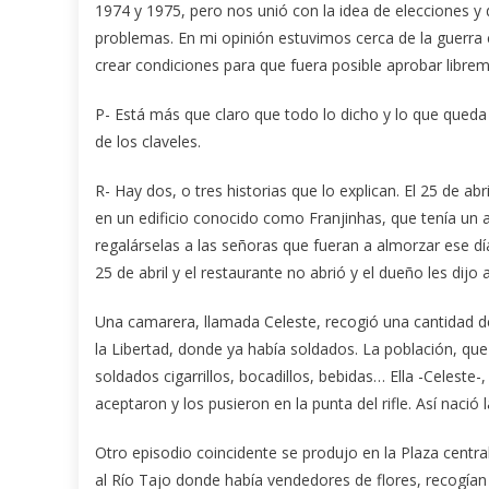
1974 y 1975, pero nos unió con la idea de elecciones 
problemas. En mi opinión estuvimos cerca de la guerra c
crear condiciones para que fuera posible aprobar librem
P- Está más que claro que todo lo dicho y lo que queda p
de los claveles.
R- Hay dos, o tres historias que lo explican. El 25 de a
en un edificio conocido como Franjinhas, que tenía un 
regalárselas a las señoras que fueran a almorzar ese día
25 de abril y el restaurante no abrió y el dueño les dijo 
Una camarera, llamada Celeste, recogió una cantidad de
la Libertad, donde ya había soldados. La población, q
soldados cigarrillos, bocadillos, bebidas… Ella -Celeste-
aceptaron y los pusieron en la punta del rifle. Así nació l
Otro episodio coincidente se produjo en la Plaza centra
al Río Tajo donde había vendedores de flores, recogían 