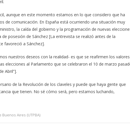
il.
fácil, aunque en este momento estamos en lo que considero que ha
dios de comunicación. En España está ocurriendo una situación muy
 ministro, la caída del gobierno y la programación de nuevas eleccione
 de posesión de Sánchez [La entrevista se realizó antes de la
e favoreció a Sánchez].
s nuestros deseos con la realidad- es que se reafirmen los valores
[las elecciones al Parlamento que se celebraron el 10 de marzo pasa
e Abril”].
ersario de la Revolución de los claveles y puede que haya gente que
rtancia que tienen. No sé cómo será, pero estamos luchando,
e Buenos Aires (UTPBA)