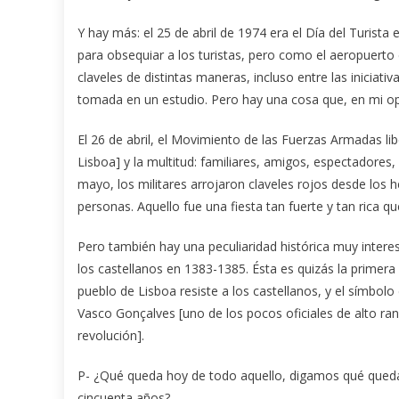
Y hay más: el 25 de abril de 1974 era el Día del Turista
para obsequiar a los turistas, pero como el aeropuerto e
claveles de distintas maneras, incluso entre las iniciativ
tomada en un estudio. Pero hay una cosa que, en mi opin
El 26 de abril, el Movimiento de las Fuerzas Armadas libe
Lisboa] y la multitud: familiares, amigos, espectadores, l
mayo, los militares arrojaron claveles rojos desde los 
personas. Aquello fue una fiesta tan fuerte y tan rica qu
Pero también hay una peculiaridad histórica muy interesa
los castellanos en 1383-1385. Ésta es quizás la primera
pueblo de Lisboa resiste a los castellanos, y el símbolo
Vasco Gonçalves [uno de los pocos oficiales de alto ra
revolución].
P- ¿Qué queda hoy de todo aquello, digamos qué queda d
cincuenta años?