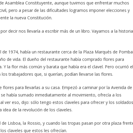
y de Asamblea Constituyente, aunque tuvimos que enfrentar muchos
ivil, pero a pesar de las dificultades logramos imponer elecciones y
ente la nueva Constitución.
or decir nos llevaría a escribir más de un libro. Vayamos a la historia
bril de 1974, había un restaurante cerca de la Plaza Marqués de Pombal
año de vida. El dueño del restaurante había comprado flores para
. Y la flor más común y barata que había era el clavel. Pero ocurrió e
a los trabajadores que, si querían, podían llevarse las flores.
 flores para llevarlas a su casa. Empezó a caminar por la Avenida de
ue se había sumado inmediatamente al movimiento, ofrecía a los
, al ver eso, dijo: sólo tengo estos claveles para ofrecer y los soldado
a idea de la revolución de los claveles.
l de Lisboa, la Rossio, y cuando las tropas pasan por otra plaza frent
los claveles que estos les ofrecían.