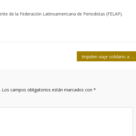
dente de la Federación Latinoamericana de Periodistas (FELAP).
Impiden viaje solidario a Gaza de Flotilla de la Libertad
.
Los campos obligatorios están marcados con
*