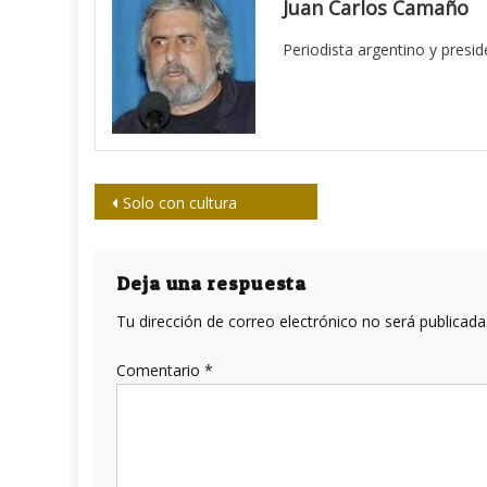
Juan Carlos Camaño
Periodista argentino y presi
Navegación
Solo con cultura
de
entradas
Deja una respuesta
Tu dirección de correo electrónico no será publicada
Comentario
*