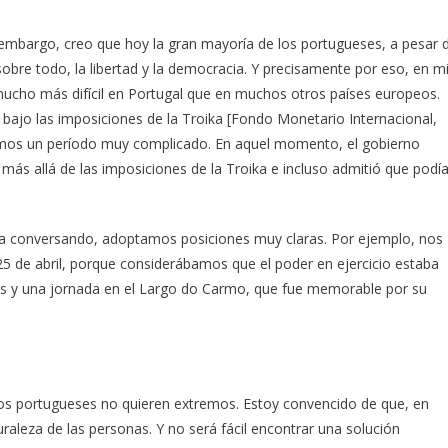
n embargo, creo que hoy la gran mayoría de los portugueses, a pesar 
sobre todo, la libertad y la democracia. Y precisamente por eso, en m
mucho más difícil en Portugal que en muchos otros países europeos.
 bajo las imposiciones de la Troika [Fondo Monetario Internacional,
amos un período muy complicado. En aquel momento, el gobierno
r más allá de las imposiciones de la Troika e incluso admitió que podí
ra conversando, adoptamos posiciones muy claras. Por ejemplo, nos
 25 de abril, porque considerábamos que el poder en ejercicio estaba
nes y una jornada en el Largo do Carmo, que fue memorable por su
 Los portugueses no quieren extremos. Estoy convencido de que, en
turaleza de las personas. Y no será fácil encontrar una solución