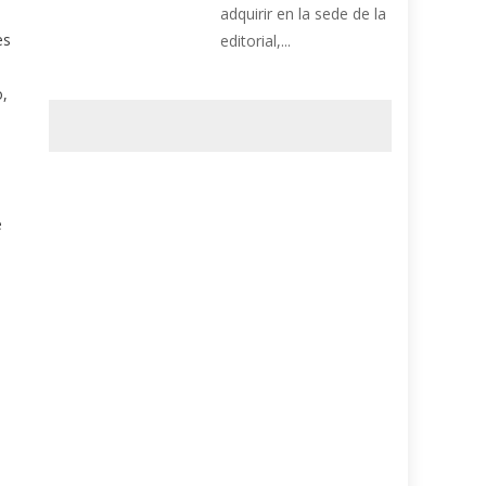
adquirir en la sede de la
es
editorial,...
o,
e