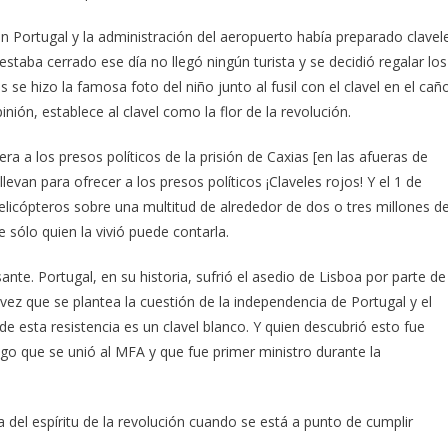
 en Portugal y la administración del aeropuerto había preparado clavel
staba cerrado ese día no llegó ningún turista y se decidió regalar los
as se hizo la famosa foto del niño junto al fusil con el clavel en el cañ
ión, establece al clavel como la flor de la revolución.
ra a los presos políticos de la prisión de Caxias [en las afueras de
levan para ofrecer a los presos políticos ¡Claveles rojos! Y el 1 de
helicópteros sobre una multitud de alrededor de dos o tres millones d
e sólo quien la vivió puede contarla.
nte. Portugal, en su historia, sufrió el asedio de Lisboa por parte de
 vez que se plantea la cuestión de la independencia de Portugal y el
 de esta resistencia es un clavel blanco. Y quien descubrió esto fue
ngo que se unió al MFA y que fue primer ministro durante la
el espíritu de la revolución cuando se está a punto de cumplir