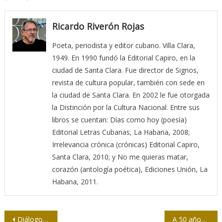
Ricardo Riverón Rojas
Poeta, periodista y editor cubano. Villa Clara,
1949. En 1990 fundó la Editorial Capiro, en la
ciudad de Santa Clara. Fue director de Signos,
revista de cultura popular, también con sede en
la ciudad de Santa Clara. En 2002 le fue otorgada
la Distinción por la Cultura Nacional. Entre sus
libros se cuentan: Días como hoy (poesía)
Editorial Letras Cubanas, La Habana, 2008;
Irrelevancia crónica (crónicas) Editorial Capiro,
Santa Clara, 2010; y No me quieras matar,
corazón (antología poética), Ediciones Unión, La
Habana, 2011.
Navegación
Diálogo con la fotografía
A 50 años de la Revolución de los Claveles seguimos luchando