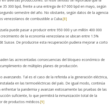
en diversas producciones. En este sentido se reportaba que la
de 35 300 bpd, frente a una entrega de 67 000 bpd en mayo, según
 segundo semestre del año. No obstante, según datos de la agencia
ros venezolanos de combustible a Cuba.
[8]
ezuela puede pasar a producir entre 950 000 y un millón 400 000
de crecimiento de la economía venezolana se ubican entre 1.5%
dit Suisse. De producirse esta recuperación pudiera mejorar a corto
 añaden las acrecentadas consecuencias del bloqueo económico de
ncumplimiento de múltiples planes de producción.
 avanzando. Tal es el caso de la referida a la generación eléctrica,
nstalada en las termoeléctricas del país. De igual modo, continúa
 enfrentar la pandemia y avanzan exitosamente las pruebas de las
ción suficiente, lo que permitirá la inmunización total de la
ior de productos médicos.
[9]