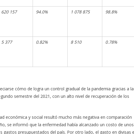
620 157
94.0%
1 078 875
98.8%
5 377
0.82%
8 510
0.78%
preciarse cómo de logra un control gradual de la pandemia gracias a la
egundo semestre del 2021, con un alto nivel de recuperación de los
vidad económica y social resultó mucho más negativa en comparación
el año, se informó que la enfermedad había alcanzado un costo de unos
s gastos presupuestados del país. Por otro lado, el gasto en divisas 