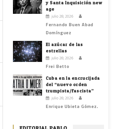
y Santa Inquisición new
age
julio 28, 2026
Fernando Buen Abad
Domínguez
El azúcar de las
estrellas
julio 28, 2026
Frei Betto
Cuba en la encrucijada
del “nuevo orden
trumpista/fascista”
julio 28, 2026
Enrique Ubieta Gómez.
EDITORIAL PABLO