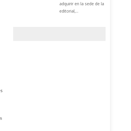
adquirir en la sede de la
editorial,...
es
a
un