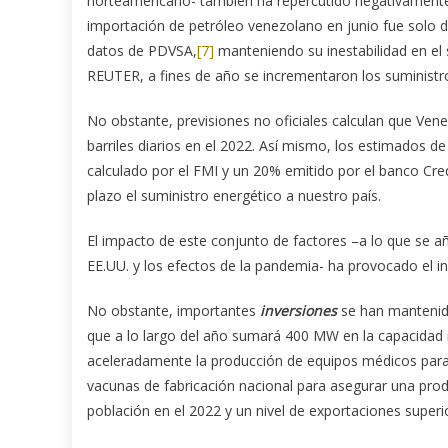
norteamericano- también ha repercutido negativamente 
importación de petróleo venezolano en junio fue solo 
datos de PDVSA,
[7]
manteniendo su inestabilidad en el
REUTER, a fines de año se incrementaron los suminist
No obstante, previsiones no oficiales calculan que Ven
barriles diarios en el 2022. Así mismo, los estimados 
calculado por el FMI y un 20% emitido por el banco Cre
plazo el suministro energético a nuestro país.
El impacto de este conjunto de factores –a lo que se
EE.UU. y los efectos de la pandemia- ha provocado el i
No obstante, importantes
inversiones
se han mantenido
que a lo largo del año sumará 400 MW en la capacidad i
aceleradamente la producción de equipos médicos para
vacunas de fabricación nacional para asegurar una produc
población en el 2022 y un nivel de exportaciones super