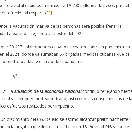
puesto estatal debió asumir más de 19 700 millones de pesos para el
ión ofrecida al respecto.
[2]
.
te la vacunación masiva de las personas será posible frenar la
dad a partir del segundo semestre del 2022.
to que 30 407 colaboradores cubanos lucharon contra la pandemia en
 en el 2021, donde ya sumaban 57 brigadas médicas cubanas que se
o territorios desde el inicio de la pandemia
III
2021, la
situación de la economía nacional
continuó reflejando fuert
cional y el bloqueo norteamericano, así como las consecuencias de l
 los esfuerzos realizados por impedirlo.
un crecimiento del 6%. De ello se estimó alcanzar preliminarmente 
dencia negativa que llevo a la caída de un 13.1% en el PIB y que se