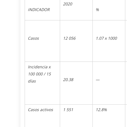
2020
iNDICADOR
%
Casos
12 056
1.07 x 1000
Incidencia x
100 000 / 15
20.38
—
días
Casos activos
1 551
12.8%