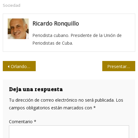
Sociedad
Ricardo Ronquillo
Periodista cubano. Presidente de la Unión de
Periodistas de Cuba.
Navegación
Orlando Pérez, un amigo en la trinchera de Cuba
Presentarán libro sobre la obra del escultor José Delarra
de
entradas
Deja una respuesta
Tu dirección de correo electrónico no será publicada.
Los
campos obligatorios están marcados con
*
Comentario
*