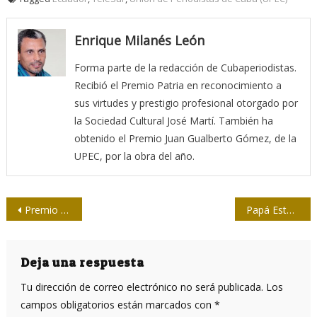
Enrique Milanés León
Forma parte de la redacción de Cubaperiodistas.
Recibió el Premio Patria en reconocimiento a
sus virtudes y prestigio profesional otorgado por
la Sociedad Cultural José Martí. También ha
obtenido el Premio Juan Gualberto Gómez, de la
UPEC, por la obra del año.
Navegación
Premio Nobel de la Paz Pérez Esquivel exige liberación de Assange
Papá Estado: ¿ausencia quiere decir olvido?
de
entradas
Deja una respuesta
Tu dirección de correo electrónico no será publicada.
Los
campos obligatorios están marcados con
*