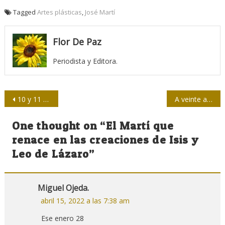
Tagged
Artes plásticas
,
José Martí
Flor De Paz
Periodista y Editora.
Navegación
10 y 11 de abril en José Martí
A veinte años del 11A
de
One thought on “
El Martí que
entradas
renace en las creaciones de Isis y
Leo de Lázaro
”
Miguel Ojeda.
abril 15, 2022 a las 7:38 am
Ese enero 28