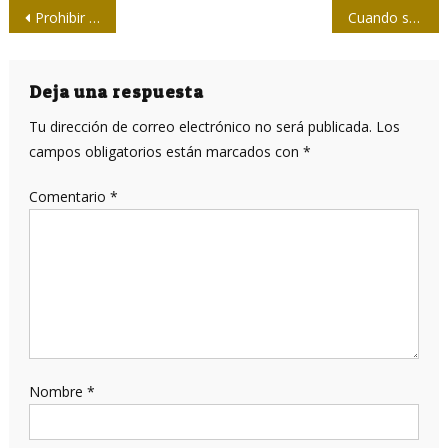
Navegación
Prohibir los medios de comunicación del enemigo
Cuando se censuró la ignorancia
de
entradas
Deja una respuesta
Tu dirección de correo electrónico no será publicada.
Los
campos obligatorios están marcados con
*
Comentario
*
Nombre
*