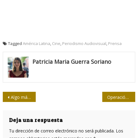
Tagged
América Latina
,
Cine
,
Periodismo Audiovisual
,
Prensa
Patricia Maria Guerra Soriano
Navegación
Algo más que bustos
Operación Peter Pan
de
entradas
Deja una respuesta
Tu dirección de correo electrónico no será publicada.
Los