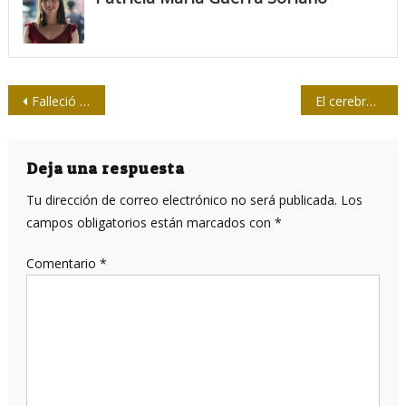
Navegación
Falleció Filiberto Terrazas, quien jugó dos partidas con Fidel
El cerebro como campo de batalla
de
entradas
Deja una respuesta
Tu dirección de correo electrónico no será publicada.
Los
campos obligatorios están marcados con
*
Comentario
*