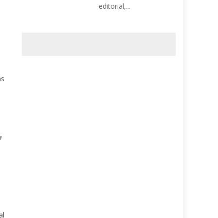
editorial,...
ás
a
al