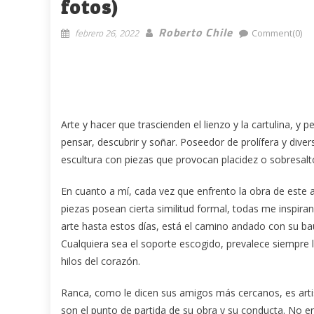
fotos)
Roberto Chile
febrero 26, 2022
Comment(0)
Arte y hacer que trascienden el lienzo y la cartulina, y 
pensar, descubrir y soñar. Poseedor de prolífera y diver
escultura con piezas que provocan placidez o sobresalto
En cuanto a mí, cada vez que enfrento la obra de este a
piezas posean cierta similitud formal, todas me inspira
arte hasta estos días, está el camino andado con su baú
Cualquiera sea el soporte escogido, prevalece siempre 
hilos del corazón.
Ranca, como le dicen sus amigos más cercanos, es artista
son el punto de partida de su obra y su conducta. No 