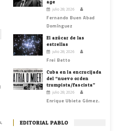
age
julio 28, 2026
Fernando Buen Abad
Domínguez
El azúcar de las
estrellas
julio 28, 2026
Frei Betto
Cuba en la encrucijada
del “nuevo orden
trumpista/fascista”
l
julio 28, 2026
Enrique Ubieta Gómez.
u,
EDITORIAL PABLO