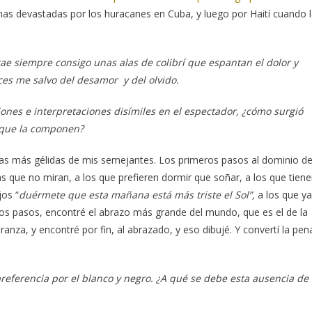
onas devastadas por los huracanes en Cuba, y luego por Haití cuando 
 trae siempre consigo unas alas de colibrí que espantan el dolor y
ces me salvo del desamor y del olvido.
nes e interpretaciones disímiles en el espectador, ¿cómo surgió
s que la componen?
s más gélidas de mis semejantes. Los primeros pasos al dominio d
as que no miran, a los que prefieren dormir que soñar, a los que tien
jos “
duérmete que esta mañana está más triste el Sol”,
a los que ya
esos pasos, encontré el abrazo más grande del mundo, que es el de la
anza, y encontré por fin, al abrazado, y eso dibujé. Y convertí la pen
preferencia por el blanco y negro. ¿A qué se debe esta ausencia de