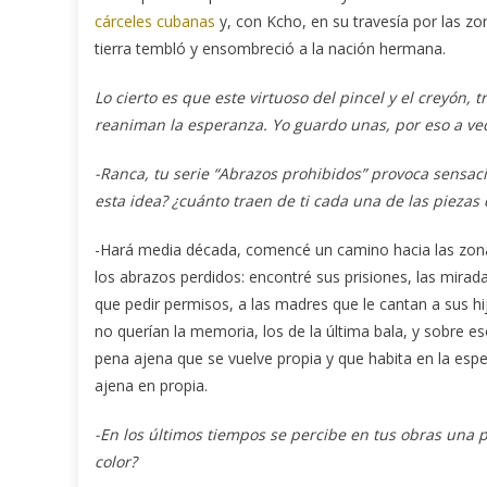
cárceles cubanas
y, con Kcho, en su travesía por las z
tierra tembló y ensombreció a la nación hermana.
Lo cierto es que este virtuoso del pincel y el creyón,
reaniman la esperanza. Yo guardo unas, por eso a ve
-Ranca
, tu serie “
Abrazos prohibidos”
provoca sensacio
esta idea? ¿cuánto traen de ti cada una de las pieza
-Hará media década, comencé un camino hacia las zona
los abrazos perdidos: encontré sus prisiones, las mirad
que pedir permisos, a las madres que le cantan a sus hi
no querían la memoria, los de la última bala, y sobre 
pena ajena que se vuelve propia y que habita en la esper
ajena en propia.
-En los últimos tiempos se percibe en tus obras una 
color?